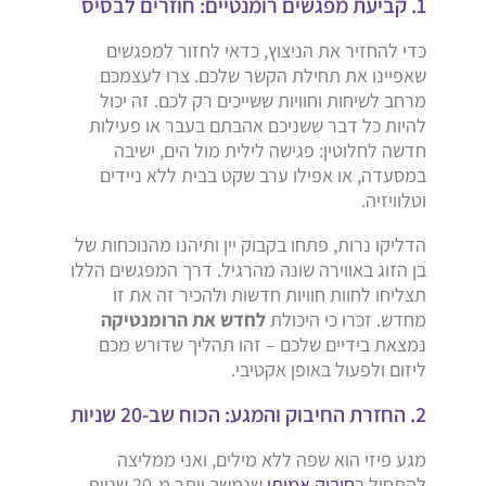
1. קביעת מפגשים רומנטיים: חוזרים לבסיס
כדי להחזיר את הניצוץ, כדאי לחזור למפגשים
שאפיינו את תחילת הקשר שלכם. צרו לעצמכם
מרחב לשיחות וחוויות ששייכים רק לכם. זה יכול
להיות כל דבר ששניכם אהבתם בעבר או פעילות
חדשה לחלוטין: פגישה לילית מול הים, ישיבה
במסעדה, או אפילו ערב שקט בבית ללא ניידים
וטלוויזיה.
הדליקו נרות, פתחו בקבוק יין ותיהנו מהנוכחות של
בן הזוג באווירה שונה מהרגיל. דרך המפגשים הללו
תצליחו לחוות חוויות חדשות ולהכיר זה את זו
מחדש. זכרו כי היכולת
לחדש את הרומנטיקה
נמצאת בידיים שלכם – זהו תהליך שדורש מכם
ליזום ולפעול באופן אקטיבי.
2. החזרת החיבוק והמגע: הכוח שב-20 שניות
מגע פיזי הוא שפה ללא מילים, ואני ממליצה
להתחיל ב
חיבוק אמיתי
שנמשך יותר מ-20 שניות.