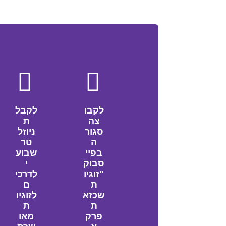
לקבו
לקבל
צה
ת
סגור
ניוזל
ה
טר
בפיי
שבוע
סבוק
י
"זוגיו
לדרכי
ת
ם
שכזא
לזוגיו
ת
ת
פרק
מאו