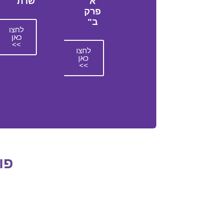
א
שרת
פרק
ב"
לחצו
כאן
>>
לחצו
כאן
>>
פו