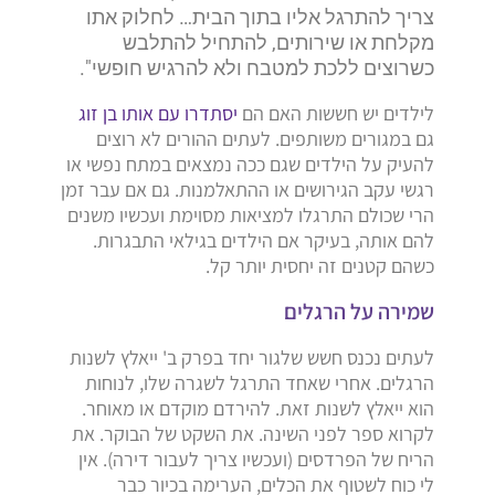
צריך להתרגל אליו בתוך הבית…
לחלוק אתו
מקלחת או שירותים,
להתחיל להתלבש
כשרוצים ללכת למטבח ולא להרגיש חופשי".
לילדים יש חששות האם הם
יסתדרו עם אותו בן זוג
גם במגורים משותפים. לעתים ההורים לא רוצים
להעיק על הילדים שגם ככה נמצאים במתח נפשי או
רגשי עקב הגירושים או ההתאלמנות. גם אם עבר זמן
הרי שכולם התרגלו למציאות מסוימת ועכשיו משנים
להם אותה, בעיקר אם הילדים בגילאי התבגרות.
כשהם קטנים זה יחסית יותר קל.
שמירה על הרגלים
לעתים נכנס חשש שלגור יחד בפרק ב' ייאלץ לשנות
הרגלים. אחרי שאחד התרגל לשגרה שלו, לנוחות
הוא ייאלץ לשנות זאת. להירדם מוקדם או מאוחר.
לקרוא ספר לפני השינה. את השקט של הבוקר. את
הריח של הפרדסים (ועכשיו צריך לעבור דירה). אין
לי כוח לשטוף את הכלים, הערימה בכיור כבר