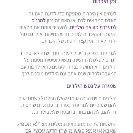
זמן היכרות
לעתים אין היכרות מספקת כדי לדעת האם זה
האדם המתאים לכם, או האם זה נכון
להכניס
למערכת כזו את הילדים
. להעביר אותם את תלאות
המעבר וההיכרות לאדם חדש בחייהם ואולי גם מול
ילדיו לאחר זמן קצר יחסית של היכרות.
לגור יחד בפרק ב' יכול לעורר פחד שזה לא יסתדר
ויגרום לטלטלה רגשית, נפשית ופיסית נוספת על
הילדים היא תחושה כבדה. לעתים כדאי לחכות עם
המעבר ולבדוק שגם אתם וגם הילדים מוכנים לכך.
שמירה על נפש הילדים
הילדים חווים הרבה סימני שאלה ובלבול כשמודיעים
להם שעוברים לגור יחד בפרק ב' עם אדם שיחסית
זר להם, לא הם בחרו בו ובטח שלא בילדיו…
החששות שלהם מתבטאים במילים כמו:
"לא מספיק
שאבא או אמא פגשו מישהו חדש, עכשיו גם