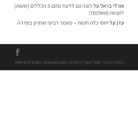
אורלי בראל
על
רוצה גם לדעת מהם 5 הכללים (שעות)
לזוגיות מושלמת?
עדן
על
יחסי כלה חמות – מאמר רביעי ואחרון בסדרה
הקמה ועיצוב:
עפרי גונן
| איקונים:
icons8.com
|
הצהרת נגישות