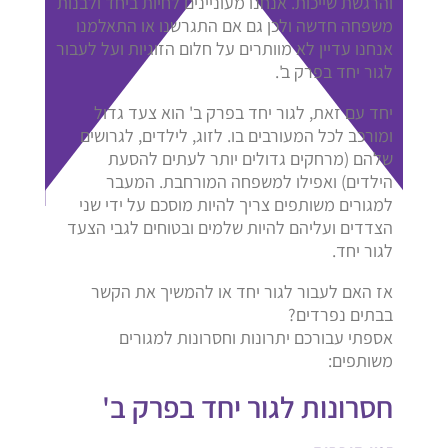
והרגשת שייכות. אנחנו מעוניינים לחיות ביחד ולבנות
משפחה חדשה ולכן גם אם התגרשנו או התאלמנו
אנחנו עדיין לא מוותרים על חלום הזוגיות ועל לעבור
לגור יחד בפרק ב'.
יחד עם זאת, לגור יחד בפרק ב' הוא צעד גדול
ומורכב לכל המעורבים בו. לזוג, לילדים, לגרושים
שלהם (מרחקים גדולים יותר לעתים להסעת
הילדים) ואפילו למשפחה המורחבת. המעבר
למגורים משותפים צריך להיות מוסכם על ידי שני
הצדדים ועליהם להיות שלמים ובטוחים לגבי הצעד
לגור יחד.
אז האם לעבור לגור יחד או להמשיך את הקשר
בבתים נפרדים?
אספתי עבורכם יתרונות וחסרונות למגורים
משותפים:
חסרונות לגור יחד בפרק ב'