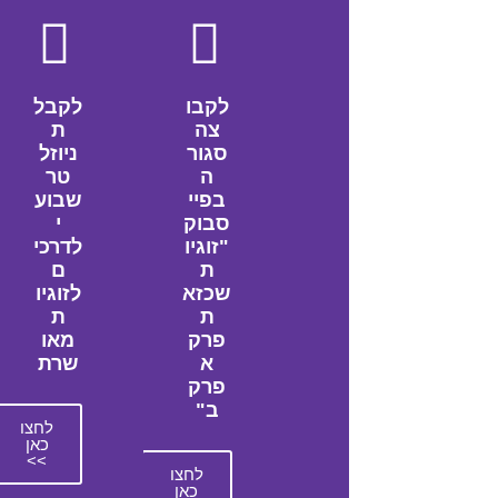
לקבו
לקבל
צה
ת
סגור
ניוזל
ה
טר
בפיי
שבוע
סבוק
י
"זוגיו
לדרכי
ת
ם
שכזא
לזוגיו
ת
ת
פרק
מאו
א
שרת
פרק
ב"
לחצו
כאן
>>
לחצו
כאן