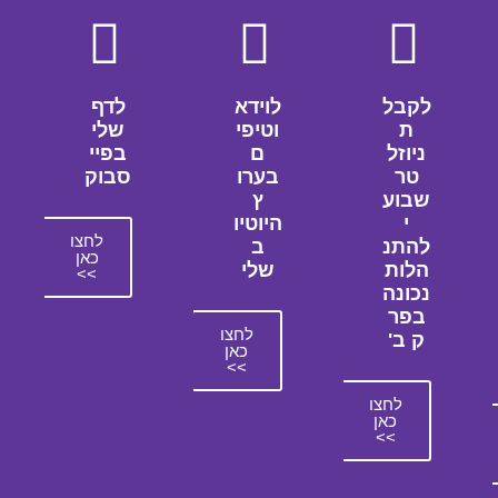
לקבל
לוידא
לדף
ת
וטיפי
שלי
ניוזל
ם
בפיי
טר
בערו
סבוק
שבוע
ץ
י
היוטיו
לחצו
להתנ
ב
כאן
הלות
שלי
>>
נכונה
בפר
לחצו
ק ב'
כאן
>>
לחצו
כאן
>>