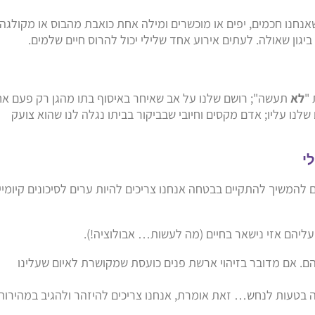
 שאנחנו חכמים, יפים או מוכשרים ומילה אחת כואבת מהבוס או מקולגה
ביגון שאולה. לעתים אירוע אחד שלילי יכול להרוס חיים שלמים.
לא
תעשה"; רושם שלנו על אב שאיחר באיסוף בתו מהגן רק פעם א
נו עליו; אדם מקסים וחיובי שבביקור בביתו נגלה לנו שהוא צועק
י
ם להמשיך להתקיים בבטחה אנחנו צריכים להיות ערים לסיכונים קיומיי
ליהם אזי נישאר בחיים (מה לעשות… אבולוציה!).
להם. אם מדובר בזיהוי ארשת פנים כועסת שמקושרת לאיום שעלינו
הה בטעות לנחש… זאת אומרת, אנחנו צריכים להיזהר ולהגיב במהירות