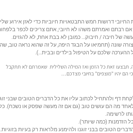
חיובי דרושות חמש התבטאויות חיוביות כדי לאזן אירוע שליל
, אם רבתם ואמרתם משהו לא חיובי, אתם צריכים לכפר בלפחו
עשה של חיבה / חיבוק… כמובן לא בבת אחת, לא להגזים.
בצורה שונה (תחמיאו על הבגד היפה, על זה שהוא נראה טוב, שה
ל ההערכה שלכם על הטיפול בילדים ובבית…).
נה. תבצעו זאת כל הזמן ואז המילה השלילית שאמרתם לא תתקבל
י הם יהיו "מוצפים" בחיובי מצדכם…
קחת דף ולהתחיל לכתוב עליו את כל הדברים הטובים שבני זוגנ
לאחד מה הם עושים טוב (גם אם זה מעשה שפסק או נשכח). כל
תו לרשימה.
 הזדמנות (כמה שיותר).
ברים הטובים בבני זוגנו ולהימנע מלראות רק בעיות בזוגיות.