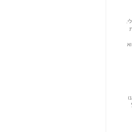
י.
ת
וא
ו