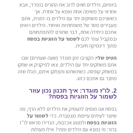
ביומיום, הילדים חווים לרוב את ההורים בנפרד, אבא
אחראי על משימה אחת ואמא על אחרת. אך
כששניכם משחקים יחד עם הילדים בו-זמנית, אתם
מעבירים מסר של משפחתיות ואיחוד. הילדים רואים
אתכם כיחידה אחת, דבר שתורם להתפתחותם
ובמקביל עוזר לכם
לשמור על הזוגיות בפסח
מתוך דינמיקה חיובית.
הטיפ שלי:
הקציבו זמן מוגדר (שעה-שעתיים) שבו
אתם משחקים יחד עם הילדים. צאו לפיקניק או שחקו
במשחק קופסה. כשתשתטו ותצחקו איתם, תגלו שזה
מחבר גם אתכם כזוג.
2. לו"ז מוגדר: איך תכנון נכון עוזר
לשמור על הזוגיות בפסח?
בפסח אנו מנסים להעסיק את הילדים ללא הרף, מה
שיוצר לעיתים עייפות מצטברת. כדי
לשמור על
הזוגיות בפסח
ולמנוע אכזבות, הגדירו מראש לו"ז
ברור: מי נמצא עם הילדים ומתי? אילו פעולות