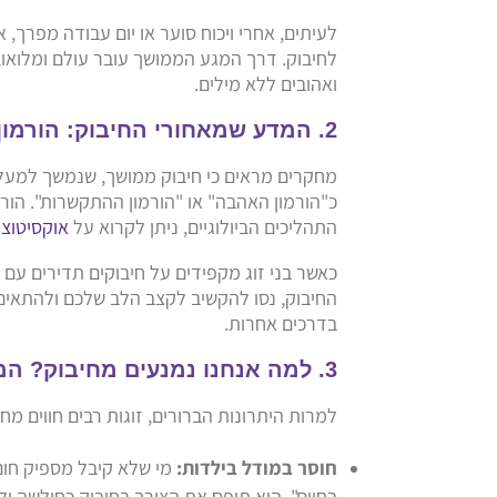
לעיתים, אחרי ויכוח סוער או יום עבודה מפרך, א
לחיבוק. דרך המגע הממושך עובר עולם ומלואו;
ואהובים ללא מילים.
2. המדע שמאחורי החיבוק: הורמון האהבה
כ"הורמון האהבה" או "הורמון ההתקשרות". הורמ
התהליכים הביולוגיים, ניתן לקרוא על
אוקסיטוצי
כאשר בני זוג מקפידים על חיבוקים תדירים עם 
החיבוק, נסו להקשיב לקצב הלב שלכם ולהתאים 
בדרכים אחרות.
3. למה אנחנו נמנעים מחיבוק? המחסומים הרגשיים
למרות היתרונות הברורים, זוגות רבים חווים מח
חוסר במודל בילדות:
מי שלא קיבל מספיק חום
בחיים". הוא תופס את הצורך בחיבוק כחולשה ו