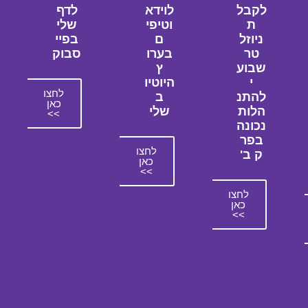
לקבל
לוידא
לדף
ת
וטיפי
שלי
ניוזל
ם
בפיי
טר
בערו
סבוק
שבוע
ץ
י
היוטיו
לחצו
להתנ
ב
כאן
הלות
שלי
>>
נכונה
בפר
לחצו
ק ב'
כאן
>>
לחצו
כאן
>>