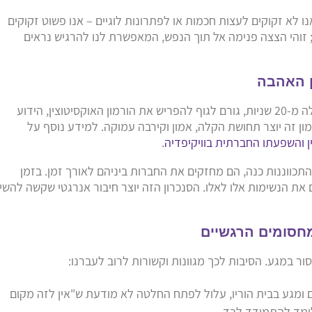
נו לא זקוקים לעצות חכמות או לפתרונות לוגיים – אנו פשוט זקוקים
 זוהי הצצה פנימה אל תוך הנפש, המאפשרת לנו להרגיש נראים
מחקרים מראים כי חיבוק ממושך, שנמשך למעלה מ-20 שניות, גורם לגוף להפריש את הורמון האוקסיטוצין, הידוע
ון זה יוצר תחושת הקלה, אמון וקירבה עמוקה. למידע נוסף על
ן והשפעתו החברתית בוויקיפדיה
.
התכווננות כנה, הם מחזקים את החברות ביניהם לאורך זמן. בזמן
את הנשימות אלו לאלו. הסנכרון הזה יוצר חיבור אנרגטי שקשה להשי
סור במגע. הסיבות לכך מגוונות וקשורות לרוב לעברנו:
 ומגע בבית הוריו, עלול לפתח החלטה לא מודעת ש"אין לזה מקום
לומד להתמודד לבד.