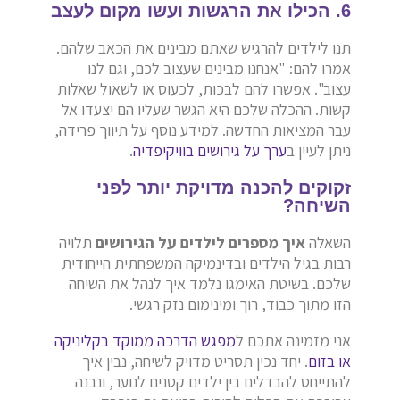
6. הכילו את הרגשות ועשו מקום לעצב
תנו לילדים להרגיש שאתם מבינים את הכאב שלהם.
אמרו להם: "אנחנו מבינים שעצוב לכם, וגם לנו
עצוב". אפשרו להם לבכות, לכעוס או לשאול שאלות
קשות. ההכלה שלכם היא הגשר שעליו הם יצעדו אל
עבר המציאות החדשה. למידע נוסף על תיווך פרידה,
ניתן לעיין ב
ערך על גירושים בוויקיפדיה
.
זקוקים להכנה מדויקת יותר לפני
השיחה?
השאלה
איך מספרים לילדים על הגירושים
תלויה
רבות בגיל הילדים ובדינמיקה המשפחתית הייחודית
שלכם. בשיטת האימגו נלמד איך לנהל את השיחה
הזו מתוך כבוד, רוך ומינימום נזק רגשי.
אני מזמינה אתכם ל
מפגש הדרכה ממוקד בקליניקה
או בזום
. יחד נכין תסריט מדויק לשיחה, נבין איך
להתייחס להבדלים בין ילדים קטנים לנוער, ונבנה