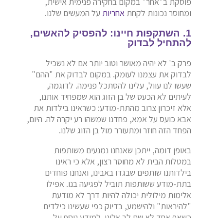
פוסקת ב"אחר" במקום בחקירה פנימית אישית,
ומחוסר נכונות לקחת
אחריות
על המעשים שלנו.
1. השתקפות חיינו: להפסיק להאשים,
להתחיל לבדוק
פרק ב' לא יהיה מאושר וטוב יותר אם לא נשכיל
לבדוק את עצמנו לעומק. במקום לבדוק את "ההם"
שעשו לנו עוול, עלינו להסתכל פנימה. לדוגמה,
לעיתים לא הכעס של בן הזוג הוא שמפחיד אותנו,
אלא זיכרון צרוב מהתת-מודע: כשראינו בילדות את
אבא כועס על אמא, פחדנו שמשהו רע יקרה לה. היום,
הפחד הזה חוזר ומתעורר מול בן הזוג שלנו.
באופן דומה, ייתכן שאנחנו נמנעים משותפות
במטלות הבית לא מחוסר רצון, אלא כי ראינו
בילדותנו שותפים שבגדו באבינו, ואנחנו פוחדים
בתת-מודע ששותפות תוביל לפגיעה בנו. אפילו
אלימות מילולית יכולה להיות דרך לא מודעת
"להיראות" ולהישמע, בדיוק כפי שעשינו כילדים
כשאף אחד לא שם לב אלינו. למידע נוסף על