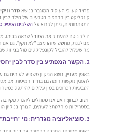
פרויד טען כי העיסוק המוגבר בנושא
סדר וניקיו
קונפליקט בין הדחפים הטבעיים של הילד לבין ד
התפתחותיות, ניתן לקרוא על
השלבים הפסיכוסק
הילד נוטה להעתיק את המודל שראה בביתו. מי 
מבולגנת, מחשש שזהו מצב "לא תקין". גם אם ה
מה שעלול להוביל לקונפליקטים מול בני זוג שג
2. הקשר המפתיע בין סדר לבין יחסי מין
באופן מעניין, נושא הניקיון משפיע לעיתים גם 
להפגין נוקשות דומה גם בחדר המיטות. אם אס
הטבעיות הכרוכים במין עלולים להיתפס כמשהו 
חשוב לבחון: האם אנו מסוגלים ליהנות מקירבה
בסטריליות מוחלטת? לעיתים, הצורך בניקיון הופ
3. סוציאליזציה מגדרית: מי "חייבת" לסדר?
באופן מסורתי, החברה החמירה עם בנות יותר מ