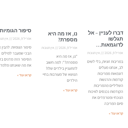
סיפור הגומיות
דברו לעניין – אל
נו, אז מה היא
תגלשו
מספרת?
אפריל 9, 2026
אין תגו
לדוגמאות…
סיפור הגומיות: להבין 
אפריל 9, 2026
אין תגובות
אפריל 9, 2026
אין תגובות
הבכי שמעבר למילים
"נו, אז מה היא
הסיפור הזה מדגים בד
במריבות זוגיות, בלי לשים
מספרת?": למה חשוב
את מה שאנחנו מלמדי
לב, אנחנו מעלים
להתעניין בילדים שלו?
דוגמאות ממריבות
הנושא של מעורבות בחיי
קראו עוד »
קודמות והרגשות
הילדים
השליליים מהמריבות
קראו עוד »
הקודמות נכנסים לוויכוח
הנוכחי ומטרפדים את
סיום המריבה
קראו עוד »