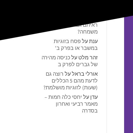
תגובות אחרונות
אלמונית
על
מתי באמת
ראיתם גבר קופץ
משמחה?
ענת
על
פסח בזוגיות
במשבר או בפרק ב'
זהר מלט
על
כניסה מהירה
של גברים לפרק ב
אורלי בראל
על
רוצה גם
לדעת מהם 5 הכללים
(שעות) לזוגיות מושלמת?
עדן
על
יחסי כלה חמות –
מאמר רביעי ואחרון
בסדרה