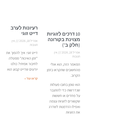
רעיונות לערב
דייט זוגי
10 דרכים לזוגיות
מצוינת בקורונה
אפריל 18, 2026
אין
(חלק ב')
תגובות
דייט זוגי: איך להפוך את
אפריל 18, 2026
אין
תגובות
"זמן האיכות" ממטלה
לחיבור אמיתי? כולנו
המאמר הזה, הוא אולי
יודעים שדייט קבוע הוא
מהחשובים שתקראו בזמן
הקרוב.
קראו עוד »
הוא טומן בחובו פעולות
שנדרשות כדי להתגבר
על פחדים או חששות
שקשורים לזוגיות עצמה
ואפילו הזדמנות לשדרג
את הזוגיות