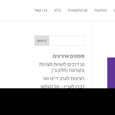
המלצות
מן התקשורת
בלוג
צרו קשר
פוסטים אחרונים
10 דרכים לזוגיות מצוינת
בקורונה (חלק ב')
רעיונות לערב דייט זוגי
דברו לעניין – אל תגלשו
לדוגמאות…
נו, אז מה היא מספרת?
סיפור הגומיות