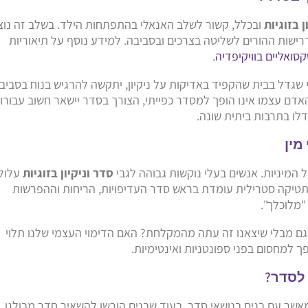
ן בזוגיות
ובכלל, קשור לשלב האנאלי בהתפתחות הילד. בשלב זה נוצ
רישות ההורים לשליטה בצרכים ובסביבה. למידע נוסף על תיאוריות
סואליים בוויקיפדיה
.
שגדל בבית שהקפיד באדיקות על ניקיון, יתקשה להרגיש בנוח בסביב
אדם עצמו אינו הופך למסדר כפייתי, הצורך בסדר יישאר חשוב עבורו,
דלו בתרבות ביתית שונה.
על המיניות. אנשים בעלי נוקשות גבוהה לגבי
סדר וניקיון בזוגיות
עלול
תטיקה סטרילית עומדת בראש סדר העדיפויות, הריחות וההפרשות
"מלוכלך".
 גם מבלי שיצאנו זה עתה מהמקלחת? האם הדימוי העצמי שלנו תלוי
ך למחסום בפני ספונטניות ואינטימיות.
אשר עם בנים בנושאי סדר. בעוד שבנים הורשו להשאיר חדר מבולגן,