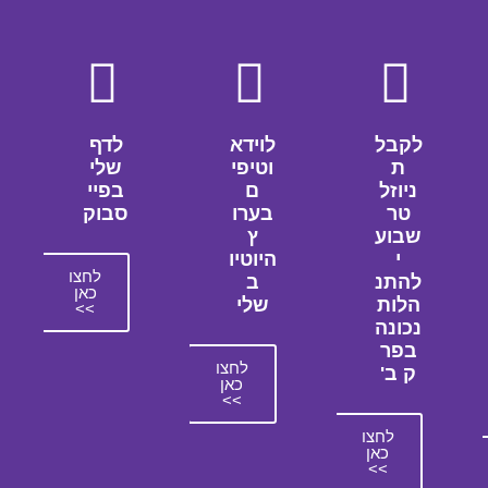
לקבל
לוידא
לדף
ת
וטיפי
שלי
ניוזל
ם
בפיי
טר
בערו
סבוק
שבוע
ץ
י
היוטיו
לחצו
להתנ
ב
כאן
הלות
שלי
>>
נכונה
בפר
לחצו
ק ב'
כאן
>>
לחצו
כאן
>>