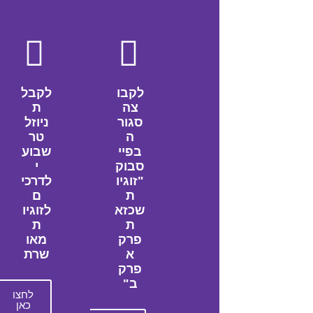
לקבו
לקבל
צה
ת
סגור
ניוזל
ה
טר
בפיי
שבוע
סבוק
י
"זוגיו
לדרכי
ת
ם
שכזא
לזוגיו
ת
ת
פרק
מאו
א
שרת
פרק
ב"
לחצו
כאן