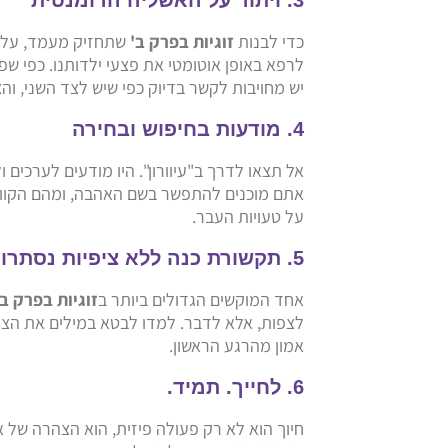
3. ויתור על האשליה הרומנטית
כדי לבנות
זוגיות בפרק ב'
שתחזיק מעמד, עלינו
לרפא באופן אוטומטי את פצעי ילדותנו. כפי ש
יש מחויבות לקשר בדיוק כפי שיש לצד השני, והצ
4. מודעות בחיפוש ובחירה
אל תצאו לדרך ב"עיוורון". היו מודעים לערכים
אתם מוכנים להתפשר בשם האהבה, ומהם הקווי
על טעויות העבר.
5. תקשורת כנה ללא ציפיות נסתרות
אחד המוקשים הגדולים ביותר ב
זוגיות בפרק ב'
לצפות, אלא לדבר. למדו לבטא במילים את הצרכ
אמון מהרגע הראשון.
6. לחייך. תמיד.
חיוך הוא לא רק פעולה פיזית, הוא הצהרה של או