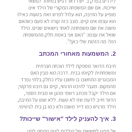
לילדים בפרק ב' יש רדאר רגיש במיוחד לנושאי
שייכות. אם שם המשפחה המקורי של הילד אינו
מופיע על התיבה, הוא עלול לפרש זאת בטעות כאילו
הוא עצמו אינו קיים. מצב כזה קורה לא פעם כשהאם
משנה את שם משפחתה לאחר נישואים שניים. הילד
שואל את עצמו: "האם אני באמת חלק מהמשפחה
הזו? מה הזהות שלי כאן?".
2. המשמעות מאחורי המכתב
תיבת הדואר מספקת לילד הוכחה חברתית
ומשפחתית לקיומו בבית. דרכה הוא מבין האם
המבוגרים התחשבו בו וחשבו עליו כחלק בלתי נפרד
מהמקום. מעבר להיבט הרגשי, קיים גם היבט פרקטי;
אם הילד יקבל מכתב רשמי מהגן או מבית הספר,
הדוור חייב לדעת שזו לא טעות. ללא שמו על התיבה,
הילד מרגיש כמו דייר משנה ולא כמו בן בית לגיטימי.
3. איך להעניק לילד "אישור" שייכות?
אל תתנו לחששות של הילדים לצוף מתחת לפני