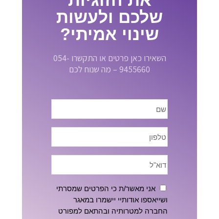
שלכם ולעשות
שינוי אמיתי?
השאירו כאן פרטים או התקשרו 054-
9455660 – מה שנוח לכם
אני מאשר/ת כי הפרטים שמסרתי
ושייאספו אודותיי יישמרו במאגר
החברה למטרותיה ובהתאם למפורט