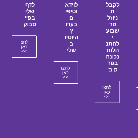
לקבל
לוידא
לדף
ת
וטיפי
שלי
ניוזל
ם
בפיי
טר
בערו
סבוק
שבוע
ץ
י
היוטיו
לחצו
להתנ
ב
כאן
הלות
שלי
>>
נכונה
בפר
לחצו
ק ב'
כאן
>>
לחצו
כאן
>>