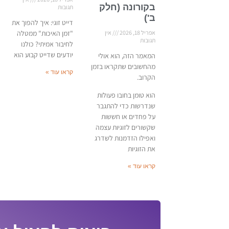
בקורונה (חלק
תגובות
ב')
דייט זוגי: איך להפוך את
"זמן האיכות" ממטלה
אפריל 18, 2026
אין
תגובות
לחיבור אמיתי? כולנו
יודעים שדייט קבוע הוא
המאמר הזה, הוא אולי
מהחשובים שתקראו בזמן
קראו עוד »
הקרוב.
הוא טומן בחובו פעולות
שנדרשות כדי להתגבר
על פחדים או חששות
שקשורים לזוגיות עצמה
ואפילו הזדמנות לשדרג
את הזוגיות
קראו עוד »