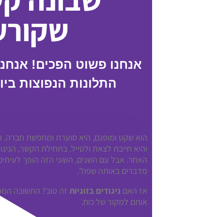
שקורע
אנחנו פשוט הפכים! אנחנו 
התלונות הנפוצות ביו
הוא שקט ומופנם, היא סוערת ומחפשת חברה. הי
והיא חייבת לצאת ולטייל. בתחילת הקשר, הניגו
האחר. אבל עם השנים, השוני הזה הופך לעיתים
מדברים באותה שפה".
אז האם
ניגודים בזוגיות
זה טוב? התשובה המפת
אותם למקור של כוח.