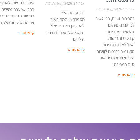
סיפור הגומיות: להבין 
אפריל 9, 2026
אין תגובות
אפריל 9, 2026
אין תגובות
הבכי שמעבר למילים
"נו, אז מה היא
הסיפור הזה מדגים בד
במריבות זוגיות, בלי לשים
מספרת?": למה חשוב
את מה שאנחנו מלמדי
לב, אנחנו מעלים
להתעניין בילדים שלו?
דוגמאות ממריבות
הנושא של מעורבות בחיי
קראו עוד »
קודמות והרגשות
הילדים
השליליים מהמריבות
קראו עוד »
הקודמות נכנסים לוויכוח
הנוכחי ומטרפדים את
סיום המריבה
קראו עוד »