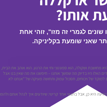
ת אותו?
שונים לגמרי זה מזו", זוהי אחת
תר שאני שומעת בקליניקה.
א מחושבת ושקולה, הוא ספונטני וחי את הרגע. הוא אוהב את הבית,
דים האלו היו בדיוק מה שמשך אותנו – חיפשנו את מה שאין בנו אצל
 למוקד של ויכוחים, תסכול עמוק ותחושה מעיקה של "אנחנו לא
יעה היא כן, אבל בתנאי אחד קריטי: שיודעים איך לנהל אותם ולהפו