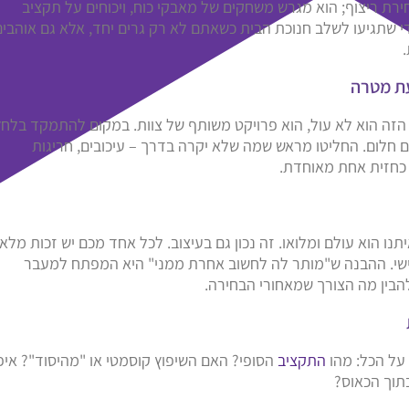
ירת ריצוף; הוא מגרש משחקים של מאבקי כוח, ויכוחים על תקציב
י שתגיעו לשלב חנוכת הבית כשאתם לא רק גרים יחד, אלא גם אוהבים
 הזה הוא לא עול, הוא פרויקט משותף של צוות. במקום להתמקד בלחץ
 חלום. החליטו מראש שמה שלא יקרה בדרך – עיכובים, חריגות
 כחזית אחת מאוחדת.
נו הוא עולם ומלואו. זה נכון גם בעיצוב. לכל אחד מכם יש זכות מלא
ישי. ההבנה ש"מותר לה לחשוב אחרת ממני" היא המפתח למעבר
 להבין מה הצורך שמאחורי הבחירה.
 על הכל: מהו
התקציב
הסופי? האם השיפוץ קוסמטי או "מהיסוד"? אי
בתוך הכאוס?