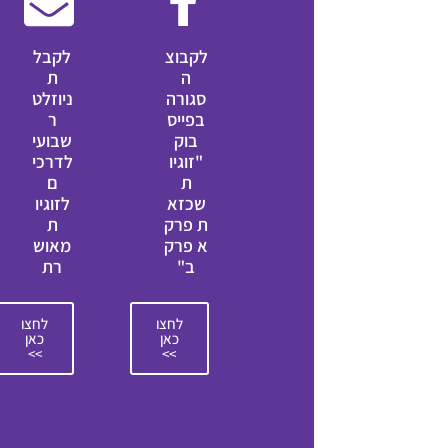
לקבוצ
לקבל
ה
ת
סגורה
ניוזלט
בפייס
ר
בוק
שבועי
"זוגיו
לדרכי
ת
ם
שכזא
לזוגיו
ת פרק
ת
א פרק
מאוש
ב"
רת
לחצו
לחצו
כאן
כאן
>>
>>