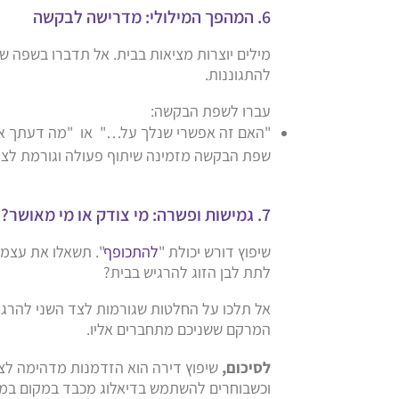
6. המהפך המילולי: מדרישה לבקשה
מילים יוצרות מציאות בבית. אל תדברו בשפה של
להתגוננות.
עברו לשפת הבקשה:
"האם זה אפשרי שנלך על…" או "מה דעתך 
שפת הבקשה מזמינה שיתוף פעולה וגורמת לצד
7. גמישות ופשרה: מי צודק או מי מאושר?
שיפוץ דורש יכולת "
להתכופף
". תשאלו את עצמכ
לתת לבן הזוג להרגיש בבית?
אל תלכו על החלטות שגורמות לצד השני להרגיש
המרקם ששניכם מתחברים אליו.
לסיכום,
שיפוץ דירה הוא הזדמנות מדהימה לצמי
וכשבוחרים להשתמש בדיאלוג מכבד במקום במא