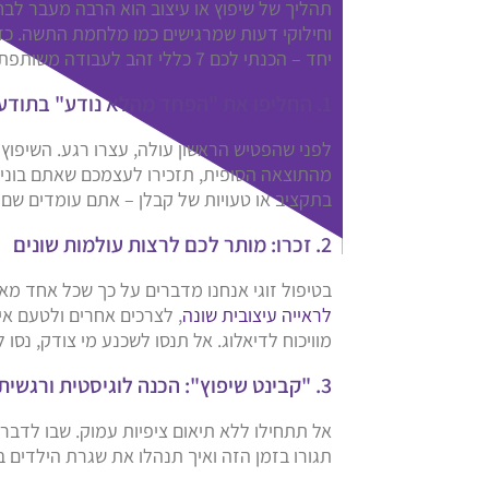
תהליך של שיפוץ או עיצוב הוא הרבה מעבר לבח
וחילוקי דעות שמרגישים כמו מלחמת התשה. כד
יחד – הכנתי לכם 7 כללי זהב לעבודה משותפת.
1. החליפו את "הפחד מהלא נודע" בתודעת מטרה
לפני שהפטיש הראשון עולה, עצרו רגע. השיפוץ
מהתוצאה הסופית, תזכירו לעצמכם שאתם בונים
בתקציב או טעויות של קבלן – אתם עומדים שם
2. זכרו: מותר לכם לרצות עולמות שונים
בטיפול זוגי אנחנו מדברים על כך שכל אחד מאית
לראייה עיצובית שונה
, לצרכים אחרים ולטעם א
מוויכוח לדיאלוג. אל תנסו לשכנע מי צודק, נסו
3. "קבינט שיפוץ": הכנה לוגיסטית ורגשית
אל תתחילו ללא תיאום ציפיות עמוק. שבו לדבר
תגורו בזמן הזה ואיך תנהלו את שגרת הילדים 