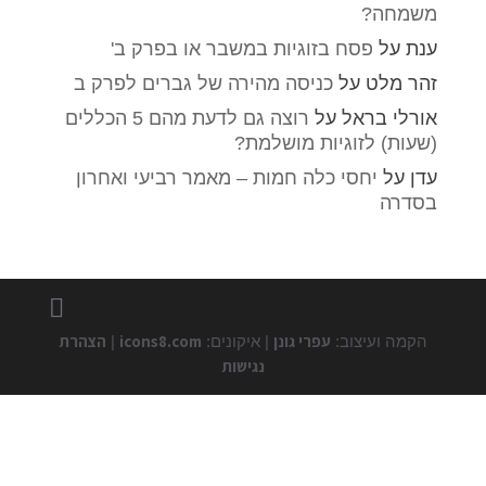
משמחה?
ענת
על
פסח בזוגיות במשבר או בפרק ב'
זהר מלט
על
כניסה מהירה של גברים לפרק ב
אורלי בראל
על
רוצה גם לדעת מהם 5 הכללים
(שעות) לזוגיות מושלמת?
עדן
על
יחסי כלה חמות – מאמר רביעי ואחרון
בסדרה
עפרי גונן
icons8.com
הצהרת
הקמה ועיצוב:
| איקונים:
|
נגישות