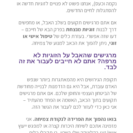
נקמה וכעס), אנחנו פשוט לא פנויים לזוגיות חדשה או
להסתגלות לחיים החדשים.
אם אתם מרגישים תקועים בשלב האבל, או מחפשים
דרך לבנות
זוגיות מנצחת
בפרק הבא של חייכם –
דעו שזה אפשרי. בעזרת כלים של
טיפול אישי או
זוגי
, ניתן להפוך את הכאב למנוע של צמיחה.
מרגישים שהאבל על הזוגיות לא
מרפה? אתם לא חייבים לעבור את זה
לבד.
תקופת הגירושים היא מהמאתגרות ביותר שנפש
האדם עוברת, אבל היא גם הזדמנות לבנייה מחודשת
של הביטחון העצמי והחוסן שלכם. אם אתם מרגישים
תקועים בתוך הכאב, האשמה או הפחד מהעתיד –
אני כאן כדי לעזור לכם לעבור את הגשר הזה.
בואו נהפוך את הפרידה לנקודת צמיחה.
אני
מזמינה אתכם לשיחת היכרות קצרה או למפגש ייעוץ
אישי/זוגי בקליניקה שלי בשרון, בו תקבלו כלים