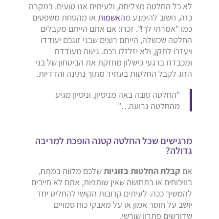
לא כל החלטה מצליחה, ולעיתים אנו טועים. במקרה
כזה, חשוב להימנע מ
האשמות
או מהטחת משפטים
כמו "אמרתי לך!". זכרו: אם אתם הייתם מקבלים
החלטה שכשלה, הייתם רוצים שבני זוגכם יעודדו
ויעזרו לתקן, ולא יזלזלו בכם. גישה מעודדת
ומכבדת ברגעי כישלון מחזקת את הביטחון של בני
הזוג לקבל החלטות בעתיד מתוך נתינה והדדיות.
"החלטה טובה באה מניסיון, וניסיון מגיע
מהחלטה גרועה…"
מרגישים שכל החלטה קטנה הופכת למריבה
גדולה?
אם
קבלת החלטות בזוגיות
שלכם מלווה במתח,
בוויכוחים או בתחושה שאין שותפות, אתם לא חייבים
להמשיך ככה. לעיתים קרובות הקושי להחליט יחד
יושב על חוסר אמון או על מאבקי כוח סמויים
שדורשים פתרון שורשי.