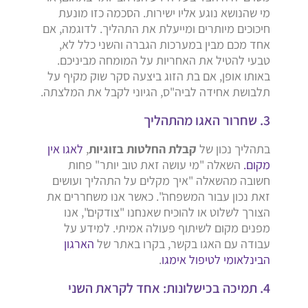
מי שהנושא נוגע אליו ישירות. הסכמה כזו מונעת
חיכוכים מיותרים ומייעלת את התהליך. לדוגמה, אם
אחד מכם מבין במערכות הגברה והשני כלל לא,
טבעי להטיל את האחריות על המומחה מביניכם.
באותו אופן, אם בת הזוג ביצעה סקר שוק מקיף על
תלבושת אחידה לביה"ס, הגיוני לקבל את המלצתה.
3. שחרור האגו מהתהליך
בתהליך נכון של
קבלת החלטות בזוגיות
,
לאגו אין
מקום.
השאלה "מי עושה זאת טוב יותר" פחות
חשובה מהשאלה "איך מקלים על התהליך ועושים
זאת נכון עבור המשפחה". כאשר אנו משחררים את
הצורך לשלוט או להוכיח שאנחנו "צודקים", אנו
מפנים מקום לשיתוף פעולה אמיתי. למידע על
עבודה עם האגו בקשר, בקרו באתר של
הארגון
הבינלאומי לטיפול אימגו
.
4. תמיכה בכישלונות: אחד לקראת השני