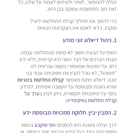
יכולת להתפשר, לוותר ולעיתים לעמוד על שלנו, כל
זאת תוך התחשבות עמוקה בבן הזוג.
כדי להפוך את תהליך קבלת ההחלטות ליעיל
ומקרב, כדאי לאמץ את העקרונות הבאים:
1. ניהול דיאלוג זוגי מודע
השיח על הבעיה חשוב לא פחות מההחלטה עצמה.
הבנת הצרכים של הצד השני היא קריטית; ללא ידע
רחב על הסיבות שמאחורי בקשה שנראית לנו
"תמוהה", לא נוכל להבין את חשיבותה עבור בני
זוגנו. דיאלוג פתוח מאפשר
קבלת החלטות בזוגיות
שהיא הוגנת ומבוססת על הקשבה אמיתית. למידע
נוסף על מיומנויות תקשורת, ניתן לעיין ב
ערך על
קבלת החלטות בוויקיפדיה
.
2. המבין יבין: חלוקת סמכויות מבוססת ידע
דרך יעילה והוגנת היא להסכים ש
מי שיקבע
בנושא
מסוים יהיה הצד בעל הידע הנרחב יותר בתחום, או