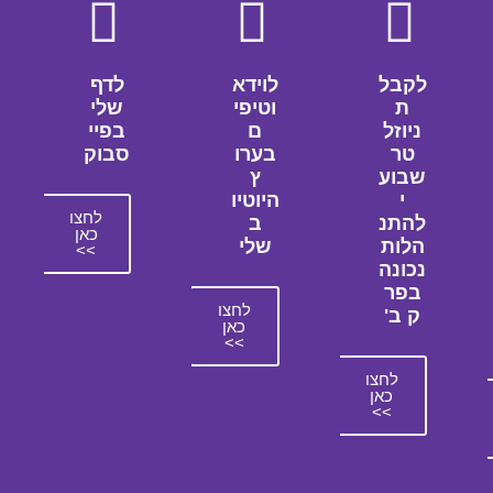
לקבל
לוידא
לדף
ת
וטיפי
שלי
ניוזל
ם
בפיי
טר
בערו
סבוק
שבוע
ץ
י
היוטיו
לחצו
להתנ
ב
כאן
הלות
שלי
>>
נכונה
בפר
לחצו
ק ב'
כאן
>>
לחצו
כאן
>>