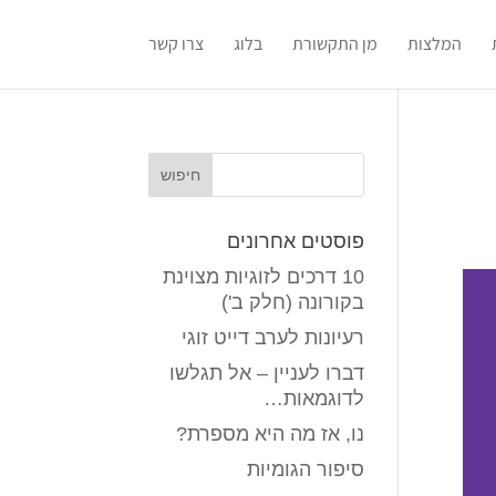
המלצות
מן התקשורת
בלוג
צרו קשר
פוסטים אחרונים
10 דרכים לזוגיות מצוינת
בקורונה (חלק ב')
רעיונות לערב דייט זוגי
דברו לעניין – אל תגלשו
לדוגמאות…
נו, אז מה היא מספרת?
סיפור הגומיות