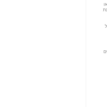
ו
נת
ל
ם