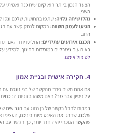
הצעד הנכון ביותר הוא קיום שיח כנה ואמיתי ע
השני.
נהלו שיחה גלויה:
שתפו בתחושות שלכם ונסו לה
הגיעו לעמק השווה:
במקום לנתק קשר עם הגרוש
הזוג.
תכננו אירועים עתידיים:
החליטו יחד האם תחגג
באירועים ניטרליים במוסדות החינוך. למידע על
לטיפול אימגו
.
4. חקירה אישית ובניית אמון
אם אתם חשים פחד מהקשר של בני זוגכם עם 
על ניסיון עבר מר? האם משהו בזוגיות הנוכחית
במקום לחבל בקשר של בן הזוג עם הגרושים שלו
שלכם. שדרגו את האינטימיות ביניכם, העצימו א
שהקשר הנוכחי יהיה חזק יותר, כך הקשר עם הע