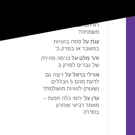
תגובות אחרונות
אלמונית
על
מתי באמת
ראיתם גבר קופץ
משמחה?
ענת
על
פסח בזוגיות
במשבר או בפרק ב'
זהר מלט
על
כניסה מהירה
של גברים לפרק ב
אורלי בראל
על
רוצה גם
לדעת מהם 5 הכללים
(שעות) לזוגיות מושלמת?
עדן
על
יחסי כלה חמות –
מאמר רביעי ואחרון
בסדרה