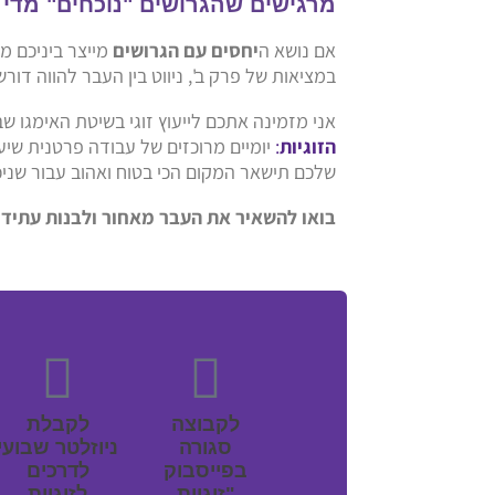
מרגישים שהגרושים "נוכחים" מדי 
אם נושא ה
יחסים עם הגרושים
מייצר ביניכם מ
במציאות של פרק ב', ניווט בין העבר להווה דור
אני מזמינה אתכם לייעוץ זוגי בשיטת האימגו שב
הזוגיות
:
יומיים מרוכזים של עבודה פרטנית שיע
שלכם תישאר המקום הכי בטוח ואהוב עבור שניכ
בואו להשאיר את העבר מאחור ולבנות עתיד 
לקבוצה
לקבלת
סגורה
ניוזלטר שבועי
בפייסבוק
לדרכים
"זוגיות
לזוגיות