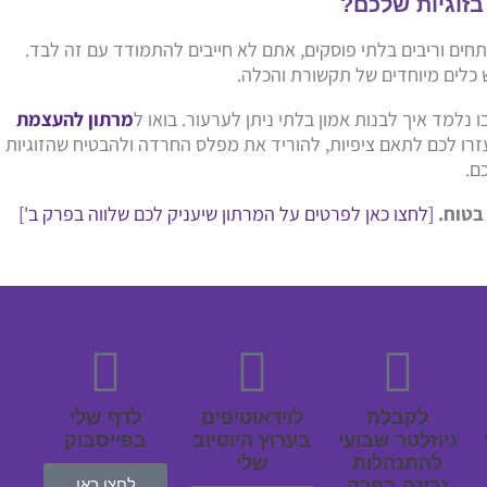
בזוגיות שלכם?
תחים וריבים בלתי פוסקים, אתם לא חייבים להתמודד עם זה לבד.
ש כלים מיוחדים של תקשורת והכלה.
ו נלמד איך לבנות אמון בלתי ניתן לערעור. בואו ל
מרתון להעצמת
זרו לכם לתאם ציפיות, להוריד את מפלס החרדה ולהבטיח שהזוגיות
ם.
בטוח.
[לחצו כאן לפרטים על המרתון שיעניק לכם שלווה בפרק ב']
לקבלת
לוידאוטיפים
לדף שלי
ניוזלטר שבועי
בערוץ היוטיוב
בפייסבוק
להתנהלות
שלי
נכונה בפרק
לחצו כאן