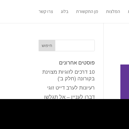
המלצות
מן התקשורת
בלוג
צרו קשר
פוסטים אחרונים
10 דרכים לזוגיות מצוינת
בקורונה (חלק ב')
רעיונות לערב דייט זוגי
דברו לעניין – אל תגלשו
לדוגמאות…
נו, אז מה היא מספרת?
סיפור הגומיות