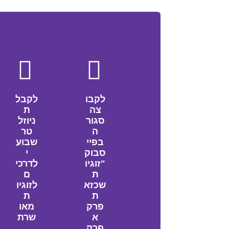
לקבו
לקבל
צה
ת
סגור
ניוזל
ה
טר
בפיי
שבוע
סבוק
י
"זוגיו
לדרכי
ת
ם
שכזא
לזוגיו
ת
ת
פרק
מאו
א
שרת
פרק