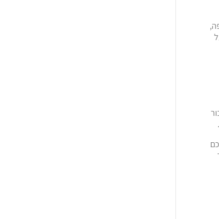
ה,
ל
ור
כם