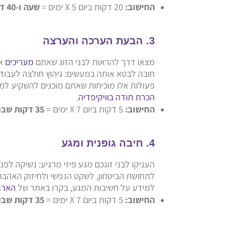
החישוב:
20 דקות ביום X 5 ימים =
שעה ו-40 דקות שבועיות.
3. הבעת הערכה והערצה
מצאו דרך להראות לבני הזוג שאתם
מעריכים
או
חובה לבטא אותה במעשים: גיהוץ חולצה לעבודה
פעולות אלו מוכיחות שאתם מוכנים להשקיע למע
הכרת תודה בוויקיפדיה
.
החישוב:
5 דקות ביום X 7 ימים =
35 דקות שבועיות.
4. חיבה גופנית ומגע
העניקו לבני זוגכם מגע פיזי מרגיע: נשיקה לפנ
לתחושת הביטחון, לשקט הנפשי ולחיזוק האהבה. 
למידע על חשיבות המגע, בקרו באתר של
הארגו
החישוב:
5 דקות ביום X 7 ימים =
35 דקות שבועיות.