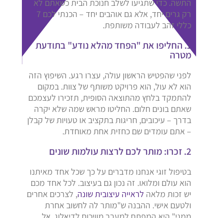
התשה. כדי שתגיעו לשלב חנוכת הבית כשאתם לא
רק גרים יחד, אלא גם אוהבים יחד – הכנתי לכם 7
כללי זהב לעבודה משותפת.
1. החליפו את "הפחד מהלא נודע" בתודעת
מטרה
לפני שהפטיש הראשון עולה, עצרו רגע. השיפוץ הזה
הוא לא עול, הוא פרויקט משותף של צוות. במקום
להתמקד בלחץ מהתוצאה הסופית, תזכירו לעצמכם
שאתם בונים חלום. החליטו מראש שמה שלא יקרה
בדרך – עיכובים, חריגות בתקציב או טעויות של קבלן
– אתם עומדים שם כחזית אחת מאוחדת.
2. זכרו: מותר לכם לרצות עולמות שונים
בטיפול זוגי אנחנו מדברים על כך שכל אחד מאיתנו
הוא עולם ומלואו. זה נכון גם בעיצוב. לכל אחד מכם
יש זכות מלאה
לראייה עיצובית שונה
, לצרכים אחרים
ולטעם אישי. ההבנה ש"מותר לה לחשוב אחרת
ממני" היא המפתח למעבר מוויכוח לדיאלוג. אל