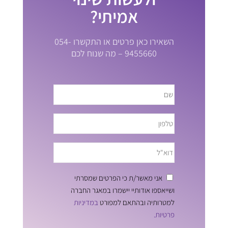
אמיתי?
השאירו כאן פרטים או התקשרו 054-
9455660 – מה שנוח לכם
אני מאשר/ת כי הפרטים שמסרתי
ושייאספו אודותיי יישמרו במאגר החברה
למטרותיה ובהתאם למפורט
במדיניות
פרטיות.