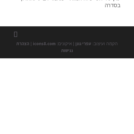
בסדרה
עפרי גונן
icons8.com
הצהרת
הקמה ועיצוב:
| איקונים:
|
נגישות