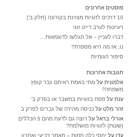
פוסטים אחרונים
10 דרכים לזוגיות מצוינת בקורונה (חלק ב')
רעיונות לערב דייט זוגי
דברו לעניין – אל תגלשו לדוגמאות…
נו, אז מה היא מספרת?
סיפור הגומיות
תגובות אחרונות
אלמונית
על
מתי באמת ראיתם גבר קופץ
משמחה?
ענת
על
פסח בזוגיות במשבר או בפרק ב'
זהר מלט
על
כניסה מהירה של גברים לפרק ב
אורלי בראל
על
רוצה גם לדעת מהם 5 הכללים
(שעות) לזוגיות מושלמת?
עדן
על
יחסי כלה חמות – מאמר רביעי ואחרון