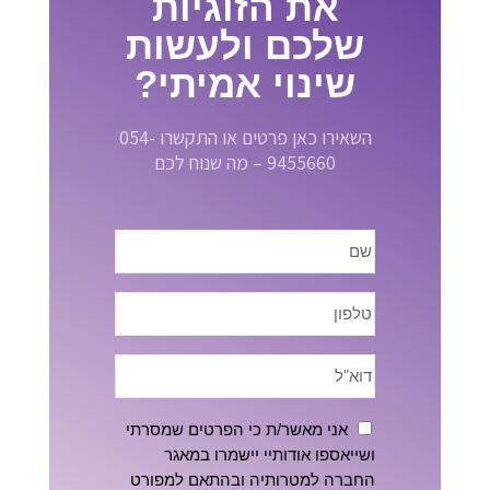
את הזוגיות
שלכם ולעשות
שינוי אמיתי?
השאירו כאן פרטים או התקשרו 054-
9455660 – מה שנוח לכם
אני מאשר/ת כי הפרטים שמסרתי
ושייאספו אודותיי יישמרו במאגר
החברה למטרותיה ובהתאם למפורט