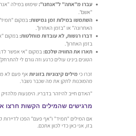
עברו מ"אתה" ל"אנחנו":
שימוש במילה "אנחנ
"אשם".
השתמשו במילות זמן גמישות:
במקום "תמיד",
האחרונה" או "בזמן האחרון".
דברו רגשות, לא עובדות מוחלטות:
במקום "את
בזמן האחרון".
תארו את החוויה שלכם:
במקום "אי אפשר לדבר
הטונים בינינו עולים כרגע וזה גורם לי להתרחק"
זכרו כי
מילים קיצוניות בזוגיות
אף פעם לא מוע
מהמוכנות לתקן את מה שכבר נשבר.
"האדם חייב להיזהר בדבריו. הימנעות מלהזיק 
מרגישים שהמילים הקשות חרצו א
אם המילים "תמיד" ו"אף פעם" הפכו לדיירות 
בזו, אני כאן כדי לכוון אתכם.