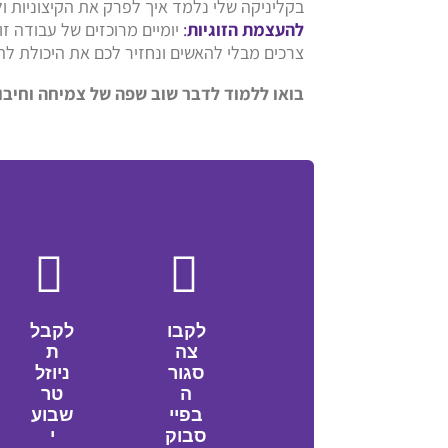
בקליניקה שלי נלמד איך לפרק את הקיצוניות ו
להעצמת הזוגיות
:
יומיים מרוכזים של עבודה ז
צרכים מבלי להאשים ונחזיר לכם את היכולת לה
בואו ללמוד לדבר שוב שפה של צמיחה וחיבו
לקבו
לקבל
צה
ת
סגור
ניוזל
ה
טר
בפיי
שבוע
סבוק
י