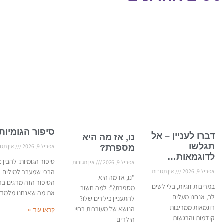
סיפור הגומיות
דברו לעניין – אל
נו, אז מה היא
תגלשו
אפריל 9, 2026
אין תגו
מספרת?
לדוגמאות…
סיפור הגומיות: להבין 
אפריל 9, 2026
אין תגובות
אפריל 9, 2026
אין תגובות
הבכי שמעבר למילים
"נו, אז מה היא
הסיפור הזה מדגים בד
במריבות זוגיות, בלי לשים
מספרת?": למה חשוב
את מה שאנחנו מלמדי
לב, אנחנו מעלים
להתעניין בילדים שלו?
דוגמאות ממריבות
הנושא של מעורבות בחיי
קראו עוד »
קודמות והרגשות
הילדים