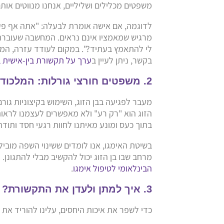
משפטים מכלילים ושליליים, אנחנו מנווטים אות
לדוגמה, אם אישה אומרת לבעלה: "אתה אף פעם 
מרגיש שמאמציו אינם נראים. המחשבה שעוברת 
לי להתאמץ בעתיד?". במקום לעודד עזרה, המילי
בקשר, ניתן לעיין ב
ערך על תקשורת בין-אישית ב
2. משפטים חורצי גורלות: המלכודת העצמית
מעבר לפגיעה בבן הזוג, השימוש בקיצוניות גור
הזוג הוא "רק רע" ולא מאפשרים לעצמנו לראות 
בתוך כעס ומונע מאיתנו לחוות רגעי חסד ותודה
בשיטת האימגו, אנו לומדים ששינוי השפה מובי
מרחב שבו בן הזוג יכול להקשיב מבלי להתגונן
הבינלאומי לטיפול אימגו
.
3. איך למתן ולעדן את התקשורת?
כדי לשפר את איכות היחסים, עלינו להוריד את 