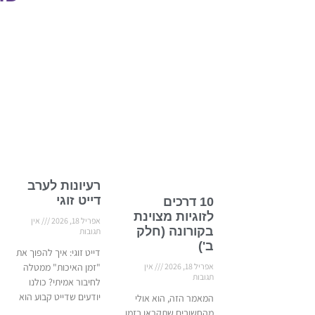
רעיונות לערב
דייט זוגי
10 דרכים
לזוגיות מצוינת
אפריל 18, 2026
אין
בקורונה (חלק
תגובות
ב')
דייט זוגי: איך להפוך את
"זמן האיכות" ממטלה
אפריל 18, 2026
אין
תגובות
לחיבור אמיתי? כולנו
יודעים שדייט קבוע הוא
המאמר הזה, הוא אולי
מהחשובים שתקראו בזמן