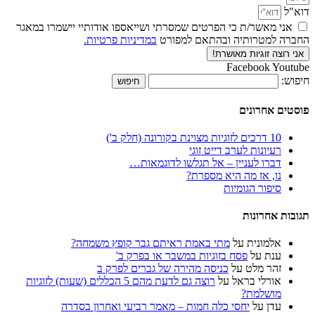
דוא"ל
אני מאשר/ת כי הפרטים שמסרתי ושייאספו אודותיי יישמרו במאגר
החברה למטרותיה ובהתאם למפורט
במדיניות פרטיות.
אני רוצה זוגיות מאושרת!
Facebook
Youtube
חיפוש:
פוסטים אחרונים
10 דרכים לזוגיות מצוינת בקורונה (חלק ב')
רעיונות לערב דייט זוגי
דברו לעניין – אל תגלשו לדוגמאות…
נו, אז מה היא מספרת?
סיפור הגומיות
תגובות אחרונות
אלמונית
על
מתי באמת ראיתם גבר קופץ משמחה?
ענת
על
פסח בזוגיות במשבר או בפרק ב'
זהר מלט
על
כניסה מהירה של גברים לפרק ב
אורלי בראל
על
רוצה גם לדעת מהם 5 הכללים (שעות) לזוגיות
מושלמת?
עדן
על
יחסי כלה חמות – מאמר רביעי ואחרון בסדרה