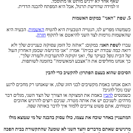
שאף אחד לא ירגיש מותש או מתוסכל.
זו למידה שדורשת תרגול, אבל היא המפתח להבנה הדדית.
5. שפת "האני" במקום האשמות
כשמשהו מפריע לנו, הנטייה הטבעית היא להטיח
האשמות
. הבעיה היא
שהאשמות גורמות לצד השני להיאטם או לתקוף
חזרה
.
עברו ל
שפת האני
: במקום:
"את/ה כל הזמן עסוק/ה בעניינים שלך ולא
רואה כמה עבודה יש בבית!"
אמרו:
"אני מרגיש/ה שבזמן האחרון העול
של הבית נופל בעיקר עלי, ואני זקוק/ה להתערבות ולעזרה שלך"
.
כך אנחנו מחליפים את ה"אצבע המאשימה" בהזמנה לשותפות.
הסיכום שהוא בעצם הפתרון: להקשיב כדי להבין
האם אנחנו באמת מקשיבים לבני הזוג שלנו, או שאנחנו רק מחכים לרגע
שבו נוכל להגיב?
כשמנסים
להבין
באמת את המצוקה או הצורך של הצד השני, מגלים דבר
מדהים: לשניכם יש את אותה מטרה. שניכם רוצים להרגיש אהובים
ובטוחים, אתם פשוט צריכים ללמוד איך לדבר באותה שפה.
המתעניין באחר שוכח את עצמו, כולו עסוק בהבנה של מי שנמצא מולו
מרגישים שאתם מדברים והצד השני לא שומע? שהתקשורת בבית הפכה