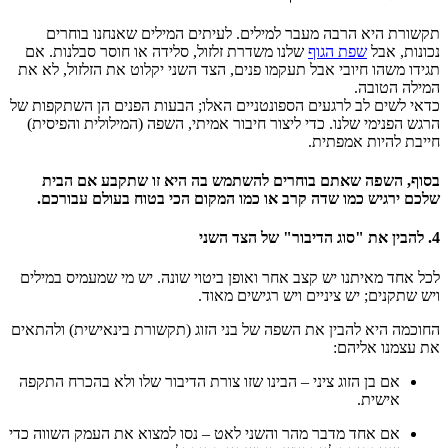
תקשורת היא הרבה מעבר למילים. לעיתים המילים שאנחנו בוחרים
נכונות, אבל
שפת הגוף
שלנו משדרת זלזול, סלידה או חוסר סבלנות. אם
תגידו משהו חיובי אבל תעקמו פנים, הצד השני יקלוט את הזלזול, לא את
המילה הטובה.
כדאי לשים לב לרגעים הספונטניים האלו; הבעות הפנים הן השתקפות של
הרגש הפנימי שלנו. כדי ליצור חיבור אמיתי, השפה (המילולית והפיסית)
חייבת להיות אמפתית.
בסוף, השפה שאתם בוחרים להשתמש בה היא זו שתקבע אם הבית
שלכם ירגיש כמו שדה קרב או כמו המקום הכי בטוח בעולם עבורכם.
4. להבין את "סוג הדיבור" של הצד השני
לכל אחד מאיתנו יש קצב אחר ואופן ביטוי שונה. יש מי שמעמיס במילים
ויש שתקנים; יש ציניים ויש רגישים מאוד.
החוכמה היא להבין את השפה של בני הזוג (תקשורת בינאישית) ולהתאים
את עצמנו אליהם:
אם בן הזוג ציני – הבינו שזו צורת הדיבור שלו ולא בהכרח התקפה
אישית.
אם אחד מדבר מהר והשני לאט – נסו למצוא את העמק השווה כדי