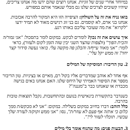
במיוחד אחרי שנים של זוגיות. אנחנו רוצים שהם ידעו מה אנחנו צריכים,
שיהיו קשובים לצרכים שלנו גם מבלי שנאמר אותם במפורש.
בואו נניח את זה על השולחן:
הציפייה הזו היא המקור להרבה אכזבות.
אנחנו בני אדם, לא קוסמים. גם בני זוג רגישים מאוד לא תמיד ידעו
"לקרוא" את מה שעובר עליכם באותו רגע.
איך עושים את זה נכון?
לומדים לבקש. במקום לומר בתסכול:
"אני גמור/ה
והבית הפוך"
(ולצפות שהצד השני יבין שזה הזמן לקום ולעזור), כדאי
לומר:
"אני מאוד עייף/ה והבלגן פה מקשה עלי. בוא/י נעשה סידור קצר
יחד? זה ממש יקל עלי"
.
2. טון הדיבור: המוסיקה של המילים
אף אחד לא אוהב שמדברים אליו בקול רם, מאיים או בציניות. טון הדיבור
מספר את הסיפור האמיתי של היחס שלנו. האם אנחנו באים בגישה
מכבדת או שאנחנו כבר ב"מגננה"?
כשנדבר בתקשורת בינאישית בנועם ובהתחשבות, נקבל תוצאות טובות
בהרבה.
כלל הזהב:
דברו בחיוב במקום בשלילה. במקום:
"אני לא מבקש/ת ממך
כלום כי את/ה אף פעם לא עוזר/ת"
, נסו:
"אני ממש זקוק/ה לעזרה שלך
עכשיו. תוכל/י לעזור לי?"
.
3. הבעות פנים: מה שהגוף אומר בלי מילים