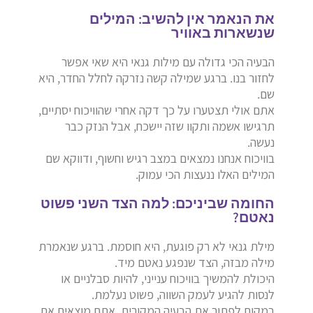
את הנאמר אין להשיב: המילים
שנשארות באוויר
הבעיה הכי גדולה עם מילות גנאי היא שאי אפשר
לחזור בנו. ברגע שמילה קשה נזרקה לחלל החדר, היא
שם.
אתם אולי תצטערו על כך דקה אחרי שהוויכוח יסתיים,
תרגישו אשמה ותקוו שזה יישכח, אבל הנזק כבר
נעשה.
בוויכוח אנחנו נמצאים במצב רגיש וחשוף, ודווקא שם
המילים האלו ננעצות הכי עמוק.
החומה שביניכם: למה הצד השני פשוט
נאטם?
מילת גנאי לא רק פוגעת, היא חוסמת. ברגע שנאמרת
מילה מבזה, הצד שנפגע נאטם מיד.
היכולת להמשיך בוויכוח ענייני, להיות סבלניים או
לנסות להגיע לעמק השווה, פשוט נעלמת.
במקום לפתור את הבעיה המקורית, אתם מוצאים את