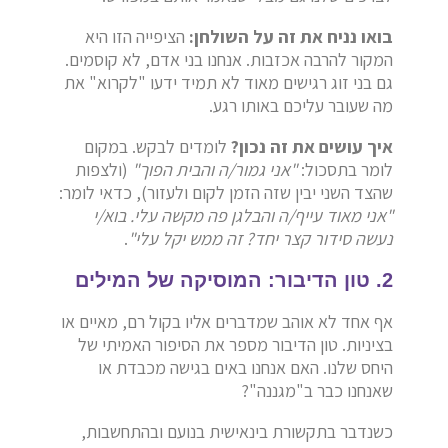
בואו נניח את זה על השולחן:
הציפייה הזו היא
המקור להרבה אכזבות. אנחנו בני אדם, לא קוסמים.
גם בני זוג רגישים מאוד לא תמיד ידעו "לקרוא" את
מה שעובר עליכם באותו רגע.
איך עושים את זה נכון?
לומדים לבקש. במקום
לומר בתסכול:
"אני גמור/ה והבית הפוך"
(ולצפות
שהצד השני יבין שזה הזמן לקום ולעזור), כדאי לומר:
"אני מאוד עייף/ה והבלגן פה מקשה עלי. בוא/י
נעשה סידור קצר יחד? זה ממש יקל עלי"
.
2. טון הדיבור: המוסיקה של המילים
אף אחד לא אוהב שמדברים אליו בקול רם, מאיים או
בציניות. טון הדיבור מספר את הסיפור האמיתי של
היחס שלנו. האם אנחנו באים בגישה מכבדת או
שאנחנו כבר ב"מגננה"?
כשנדבר בתקשורת בינאישית בנועם ובהתחשבות,