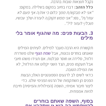
נקבל תוצאות טובות בהרבה.
כלל הזהב:
דברו בחיוב במקום בשלילה. במקום:
"אני לא מבקש/ת ממך כלום כי את/ה אף פעם לא
עוזר/ת"
, נסו:
"אני ממש זקוק/ה לעזרה שלך עכשיו.
תוכל/י לעזור לי?"
.
3. הבעות פנים: מה שהגוף אומר בלי
מילים
תקשורת היא הרבה מעבר למילים. לעיתים המילים
שאנחנו בוחרים נכונות, אבל
שפת הגוף
שלנו משדרת
זלזול, סלידה או חוסר סבלנות. אם תגידו משהו חיובי
אבל תעקמו פנים, הצד השני יקלוט את הזלזול, לא
את המילה הטובה.
כדאי לשים לב לרגעים הספונטניים האלו; הבעות
הפנים הן השתקפות של הרגש הפנימי שלנו. כדי
ליצור חיבור אמיתי, השפה (המילולית והפיסית) חייבת
להיות אמפתית.
בסוף, השפה שאתם בוחרים
להשתמש בה היא זו שתקבע אם