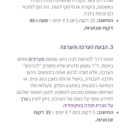
שהילדים עשו. הקפידו שהשיחה תהיה נטולת
האשמות, ביקורת או חילוקי דעות. זהו זמן לחיבור
נקי ונינוח בלבד.
החישוב:
20 דקות ביום X 5 ימים =
שעה ו-40
דקות שבועיות.
3. הבעת הערכה והערצה
מצאו דרך להראות לבני הזוג שאתם
מעריכים
אותם
באמת. ד"ר גוטמן מדגיש שלא מספיק "להרגיש"
הערכה, אלא חובה לבטא אותה במעשים: גיהוץ
חולצה לעבודה, בישול ארוחה כשבן הזוג עייף, או
הפתעה רומנטית באמצע הסלון. פעולות אלו
מוכיחות שאתם מוכנים להשקיע למען האושר שלהם.
למידע נוסף על כוחה של הערכה, ניתן לעיין ב
ערך
על הכרת תודה בוויקיפדיה
.
החישוב:
5 דקות ביום X 7 ימים =
35 דקות
שבועיות.