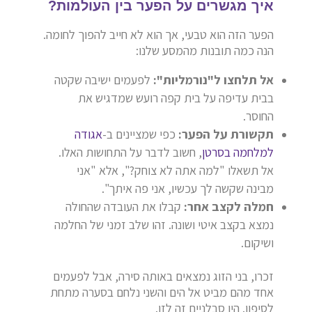
איך מגשרים על הפער בין העולמות?
הפער הזה הוא טבעי, אך הוא לא חייב להפוך לחומה.
הנה כמה תובנות מהמסע שלנו:
אל תלחצו ל"נורמליות":
לפעמים ישיבה שקטה
בבית עדיפה על בית קפה רועש שמדגיש את
החוסר.
תקשורת על הפער:
כפי שמציינים ב-
אגודה
למלחמה בסרטן
, חשוב לדבר על התחושות האלו.
אל תשאלו "למה אתה לא צוחק?", אלא "אני
מבינה שקשה לך עכשיו, אני פה איתך".
חמלה לקצב אחר:
קבלו את העובדה שהחולה
נמצא בקצב איטי ושונה. זהו שלב זמני של החלמה
ושיקום.
זכרו, בני הזוג נמצאים באותה סירה, אבל לפעמים
אחד מהם מביט אל הים והשני נלחם בסערה מתחת
לסיפון. היו סבלניים זה לזו.