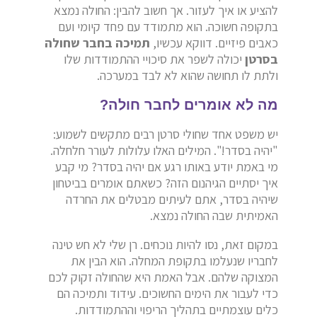
להציע או איך לעזור. אך חשוב להבין: החולה נמצא
בתקופה חשוכה. הוא מתמודד עם פחד קיומי ועם
כאבים פיזיים. דווקא עכשיו,
תמיכה בחבר שחולה
בסרטן
יכולה לשפר את סיכויי ההתמודדות שלו
ולתת לו תחושה שהוא לא לבד במערכה.
מה לא אומרים לחבר חולה?
יש משפט אחד שחולי סרטן רבים מתקשים לשמוע:
"יהיה בסדר!". המילים האלו עלולות לעורר חלחלה.
מי באמת יודע באותו רגע אם יהיה בסדר? מי קבע
איך יסתיים הגיהנום הזה? כשאתם אומרים בביטחון
שיהיה בסדר, אתם לעיתים מבטלים את החרדה
האמיתית שבה החולה נמצא.
במקום זאת, נסו להיות נוכחים. רן שלי לא חש טינה
לחבריו שנעלמו בתקופת המחלה. הוא הבין את
המצוקה שלהם. אבל האמת היא שהחולה זקוק לכם
כדי לעבור את הימים החשוכים. עידוד ותמיכה הם
כלים עוצמתיים בתהליך הריפוי וההתמודדות.