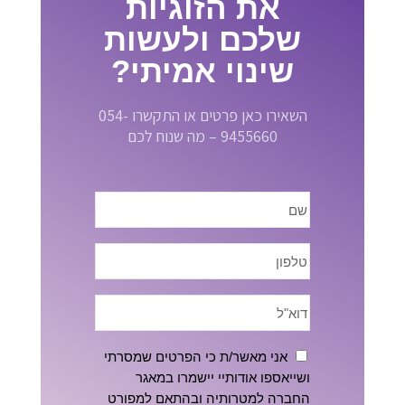
את הזוגיות
שלכם ולעשות
שינוי אמיתי?
השאירו כאן פרטים או התקשרו 054-
9455660 – מה שנוח לכם
אני מאשר/ת כי הפרטים שמסרתי
ושייאספו אודותיי יישמרו במאגר
החברה למטרותיה ובהתאם למפורט