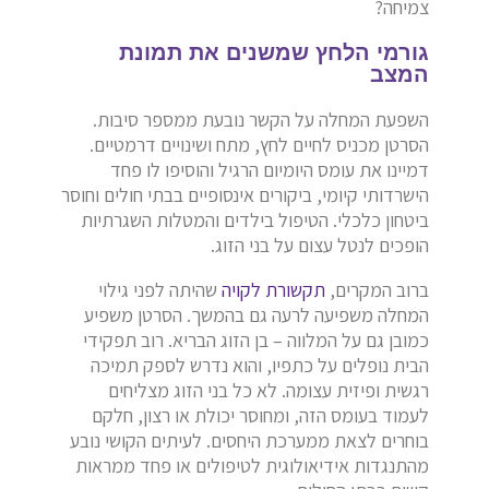
צמיחה?
גורמי הלחץ שמשנים את תמונת
המצב
השפעת המחלה על הקשר נובעת ממספר סיבות.
הסרטן מכניס לחיים לחץ, מתח ושינויים דרמטיים.
דמיינו את עומס היומיום הרגיל והוסיפו לו פחד
הישרדותי קיומי, ביקורים אינסופיים בבתי חולים וחוסר
ביטחון כלכלי. הטיפול בילדים והמטלות השגרתיות
הופכים לנטל עצום על בני הזוג.
ברוב המקרים,
תקשורת לקויה
שהיתה לפני גילוי
המחלה משפיעה לרעה גם בהמשך. הסרטן משפיע
כמובן גם על המלווה – בן הזוג הבריא. רוב תפקידי
הבית נופלים על כתפיו, והוא נדרש לספק תמיכה
רגשית ופיזית עצומה. לא כל בני הזוג מצליחים
לעמוד בעומס הזה, ומחוסר יכולת או רצון, חלקם
בוחרים לצאת ממערכת היחסים. לעיתים הקושי נובע
מהתנגדות אידיאולוגית לטיפולים או פחד ממראות