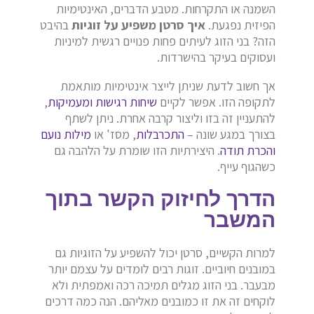
השמנה או התקרחות. מטבע הדברים, האינטימיות
הפיזית נפגעת.
איך סרטן משפיע על זוגיות
בהיבט
הזה? בני הזוג לעיתים פחות פנויים רגשית למיניות
ועסוקים בעיקר בהישרדות.
אך חשוב לדעת שניתן לייצר אינטימיות מותאמת
לתקופה הזו. אפשר לקיים
שיחות רגישות ומעמיקות
,
להתעניין זה בזו וליצור קרבה אחרת. ניתן לשתף
בצורך במגע שונה –
התכרבלות
, מסז' או
מילות נועם
והכרת תודה
. היצירתיות הזו שומרת על הלהבה גם
כשהגוף עייף.
הדרך לחיזוק הקשר בתוך
המשבר
למרות הקשיים, סרטן יכול להשפיע על הזוגיות גם
במובנים חיוביים. זוגות רבים לומדים על עצמם יותר
מבעבר. בני הזוג מגלים תמיכה רכה ואמפתית ולא
לוקחים זה את זו כמובנים מאליהם. הנה כמה דרכים