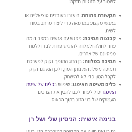
לשמור על הזוגיות חזקה:
תקשורת פתוחה:
היעזרו בעובדים סוציאליים או
באנשי מקצוע במרפאה כדי ליצור מרחב בטוח
לשיח.
קבוצות תמיכה:
מפגש עם אנשים במצב דומה
עוזר לחולה ולמלווה להרגיש פחות לבד וללמוד
מניסיונם של אחרים.
תמיכה במלווה:
בן הזוג התומך זקוק למערכת
תמיכה משלו. הוא נותן המון, ולכן הוא גם זקוק
לקבל המון כדי לא להישחק.
כלים משיטת האימגו:
שימוש ב
כלים של שיטת
האימגו
יכול לעזור לכם להבין את הצרכים
העמוקים של בני הזוג בתוך הכאוס.
בנימה אישית: הניסיון שלי ושל רן
גם רן ואני חווינו את התקופה המורכבת הזו. בנינו