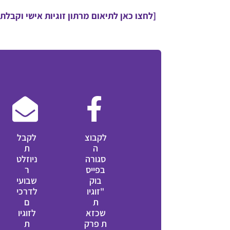
[לחצו כאן לתיאום מרתון זוגיות אישי וקבלת 
לקבוצ
לקבל
ה
ת
סגורה
ניוזלט
בפייס
ר
בוק
שבועי
"זוגיו
לדרכי
ת
ם
שכזא
לזוגיו
ת פרק
ת