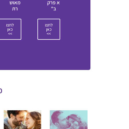
א פרק
מאוש
ב"
רת
לחצו
לחצו
כאן
כאן
>>
>>
פ