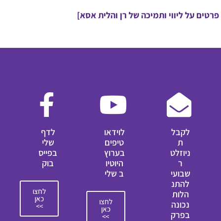
פרטים על ליווי ותמיכה של רן והלית אסא]
לקבל
לוידאו
לדף
ת
טיפים
שלי
ניוזלט
בערוץ
בפייס
ר
היוטיו
בוק
שבועי
ב שלי
להתנ
לחצו
הלות
כאן
לחצו
נכונה
>>
כאן
בפרק
>>