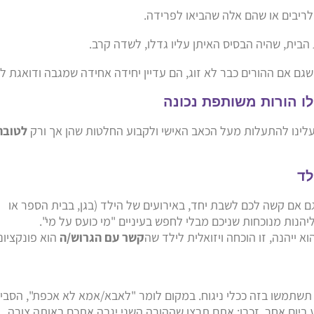
לריבים או שהם אלה שהביאו לפרידה.
בית, שהיה הבסיס האיתן עליו גדלו, לשדה קרב.
גם אם ההורים כבר לא זוג, הם עדיין יחידה אחידה שמגבה ודואגת לו
לינו להתעלות מעל הכאב האישי ולקבוע החלטות שהן אך ורק
לטובת
 אם קשה לכם לשבת יחד, באירועים של הילד (בגן, בבית הספר או
ליהנות מנוכחות שניכם מבלי לחפש בעיניים "מי כועס על מי".
 ייהנה, זו הוכחה ויזואלית לילד שה
קשר עם הגרוש/ה
הוא פונקציונל
ל תשתמשו בזה ככלי ניגוח. במקום לומר "לאבא/אמא לא אכפת", הסביר
יע ביום אחר. זכרו: אתם תרצו שההורה השני יגבה אתכם באותה צורה