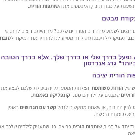
שענת על כבוד וגיבוי, המבססים את ה
שותפות הורית.
 רוצים לשמוע מההורים הפרודים שלכם? מה הייתם רוצים להרגיש
, תעניקו לילדיכם. תרגיל זה מסייע לנו להחזיר את המיקוד ל
טובת
ומר: בואו לא נפעל בדרך שלי או בדרך שלך, אלא בדרך הטובה
יותר" גרג אנדרסון
ות הורית יציבה
ש של
הורות משותפת
. הצלחת המסע תלויה ביכולת שלכם לבצע את
ראיים
שמגנים על ילדיהם מפני
קונפליקט נאמנות
.
 לבין ההורות, או שאתם מתקשים לנהל
קשר עם הגרושים
באופן
יא מיומנות נרכשת.
וד יחד על בניית
שותפות הורית
בריאה, כזו שתעניק לילדים שלכם את
אה.