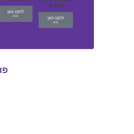
פרק ב"
לחצו כאן
>>
לחצו כאן
>>
פו