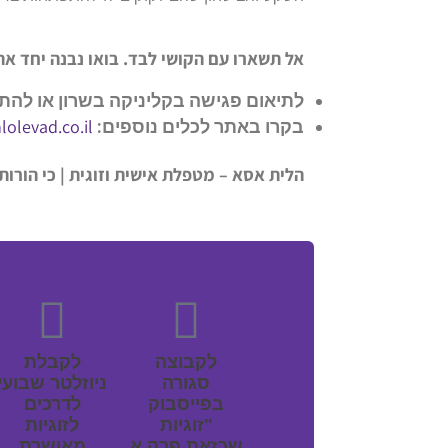
אל תשארו עם הקושי לבד. בואו נבנה יחד את
לתיאום פגישה בקליניקה בשרון או להתי
olevad.co.il
בקרו באתר לכלים נוספים:
הלית אסא – מטפלת אישית וזוגית | כי הורות
לקבוצה
לקבלת
סגורה
ניוזלטר שבועי
בפייסבוק
לדרכים
"זוגיות
לזוגיות
שכזאת פרק א
מאושרת