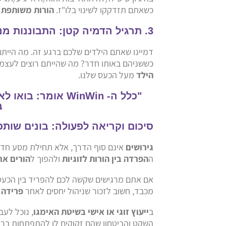
כשאתם תזדקקו לשינוי בלו"ז.
הורות משותפת
נ
3. תרגיל הדמיה קטן: התבוננות מנקודת מבטם
דמיינו שאתם הילדים שלכם ברגע זה. מה הייתם
כששניהם באותו חדר? מה שהייתם רוצים לעצמכם
הילד
מעל הכעס שלנו.
"כלל ה- WinWin א
ב
סיכום וקריאה לפעולה: בונים שותפ
גירושים
אינם סוף הדרך, אלא תחילת מסע חד
ה
הפרדה בין הורות לזוגיות
ולהפוך ל
הורים אח
אם אתם מרגישים שקשה לכם להפריד בין הכעס
מכבד, חשוב לזכור שניהול יחסים לאחר
פרידה
ה
ב
ייעוץ זוגי או אישי בשיטת האימגו
, נוכל לעב
השקט והביטחון שהם זקוקים לו להתפתחות ברי