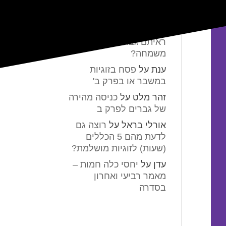
תגובות אחרונות
אלמונית
על
מתי באמת
ראיתם גבר קופץ
משמחה?
ענת
על
פסח בזוגיות
במשבר או בפרק ב'
זהר מלט
על
כניסה מהירה
של גברים לפרק ב
אורלי בראל
על
רוצה גם
לדעת מהם 5 הכללים
(שעות) לזוגיות מושלמת?
עדן
על
יחסי כלה חמות –
מאמר רביעי ואחרון
בסדרה