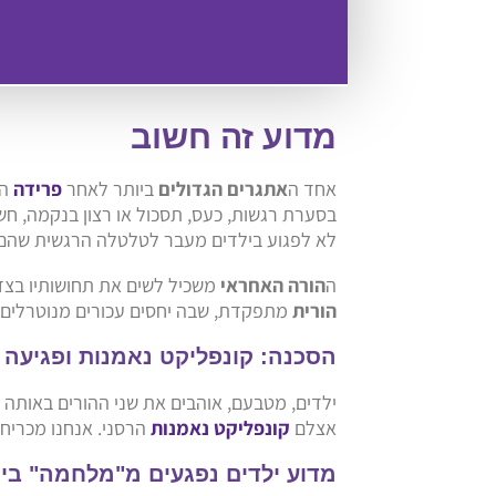
מדוע זה חשוב
אחד ה
אתגרים הגדולים
ביותר לאחר
פרידה
הו
בסערת רגשות, כעס, תסכול או רצון בנקמה, חש
לא לפגוע בילדים מעבר לטלטלה הרגשית שהם כ
ה
הורה האחראי
משכיל לשים את תחושותיו בצד
הורית
מתפקדת, שבה יחסים עכורים מנוטרלים 
הסכנה: קונפליקט נאמנות ופגיעה 
ילדים, מטבעם, אוהבים את שני ההורים באותה מ
אצלם
קונפליקט נאמנות
הרסני. אנחנו מכריחי
מדוע ילדים נפגעים מ"מלחמה" בין