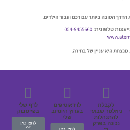
 הדרך הטובה ביותר עבורכם ועבור הילדים.
054-9455660
יעצות טלפונית:
www.ateml
 מנצחת היא עניין של בחירה.
לקבלת
לוידאוטיפים
לדף שלי
ניוזלטר שבועי
בערוץ היוטיוב
בפייסבוק
להתנהלות
שלי
נכונה בפרק
לחצו כאן
>>
ב'
לחצו כאן