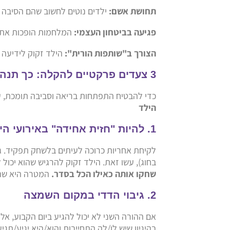
תחושת אשם:
ילדים נוטים לחשוב שהם הסיבה 
פגיעה בביטחון העצמי:
המלחמות הופכות את ה
הצורך ב"שותפות הורית":
הילד זקוק לידיעה ש
3 צעדים פרקטיים להקלה: כך תנהלו הורות משותפת נכונה
כדי להבטיח התפתחות בריאה וסביבה תומכת, ע
הילד
1. להיות "חזית אחידה" באירועי הילד
לקיחת אחריות כרוכה לעיתים בלשחק תפקיד. גם
בחוג), עשו זאת. הילד זקוק להרגיש שהוא יכול 
שחקו אותה כאילו הכל בסדר.
המטרה היא שהוא
2. גיבוי הדדי במקום השמצה
אם ההורה השני לא יכול להגיע ביום הקבוע, א
בהיגיון שיש לו/לה התחייבות והוא/היא יגיע/תג