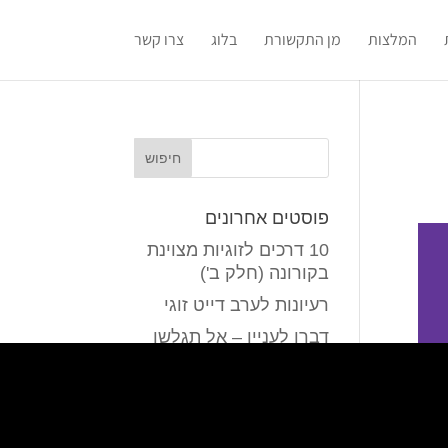
המלצות
מן התקשורת
בלוג
צרו קשר
פוסטים אחרונים
10 דרכים לזוגיות מצוינת
בקורונה (חלק ב')
רעיונות לערב דייט זוגי
דברו לעניין – אל תגלשו
לדוגמאות…
נו, אז מה היא מספרת?
סיפור הגומיות