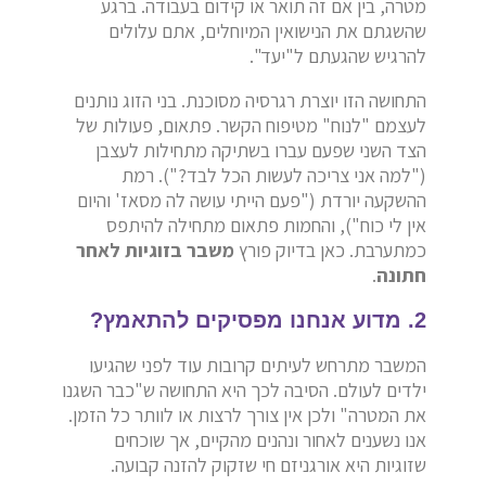
מטרה, בין אם זה תואר או קידום בעבודה. ברגע
שהשגתם את הנישואין המיוחלים, אתם עלולים
להרגיש שהגעתם ל"יעד".
התחושה הזו יוצרת רגרסיה מסוכנת. בני הזוג נותנים
לעצמם "לנוח" מטיפוח הקשר. פתאום, פעולות של
הצד השני שפעם עברו בשתיקה מתחילות לעצבן
("למה אני צריכה לעשות הכל לבד?"). רמת
ההשקעה יורדת ("פעם הייתי עושה לה מסאז' והיום
אין לי כוח"), והחמות פתאום מתחילה להיתפס
כמתערבת. כאן בדיוק פורץ
משבר בזוגיות לאחר
חתונה
.
2. מדוע אנחנו מפסיקים להתאמץ?
המשבר מתרחש לעיתים קרובות עוד לפני שהגיעו
ילדים לעולם. הסיבה לכך היא התחושה ש"כבר השגנו
את המטרה" ולכן אין צורך לרצות או לוותר כל הזמן.
אנו נשענים לאחור ונהנים מהקיים, אך שוכחים
שזוגיות היא אורגניזם חי שזקוק להזנה קבועה.