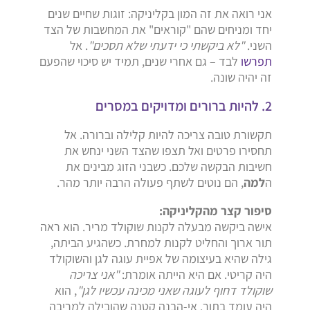
אני רואה את זה המון בקליניקה: זוגות שחיים שנים
יחד ומניחים שהם "קוראים" את המחשבות של הצד
השני.
"לא ביקשתי כי ידעתי שלא תסכים"
. אל
תפרשו
לבד – גם אחרי שנים, תמיד יש סיכוי שהפעם
זה יהיה שונה.
2. להיות ברורים ומדויקים במסרים
תקשורת טובה צריכה להיות קלילה וברורה. אל
תחסירו פרטים ואל תצפו שהצד השני ינחש את
חשיבות הבקשה שלכם. כשבני הזוג מבינים את
ה
למה
, הם נוטים לשתף פעולה הרבה יותר מהר.
סיפור קצר מהקליניקה:
אישה ביקשה מבעלה לקנות שוקולד מריר. הוא ראה
תור ארוך והחליט לקנות למחרת. כשהגיע הביתה,
גילה שהיא בעיצומה של אפיית עוגה לגן והשוקולד
היה קריטי. אם היא הייתה אומרת:
"אני צריכה
שוקולד דחוף לעוגה שאני מכינה עכשיו לגן"
, הוא
היה עומד בתור. אי-הבנה קטנה שהובילה למריבה