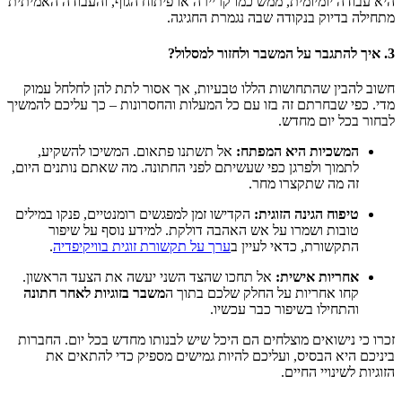
היא עבודה יומיומית, ממש כמו קריירה או פיתוח הגוף, והעבודה האמיתית
מתחילה בדיוק בנקודה שבה נגמרת החגיגה.
3. איך להתגבר על המשבר ולחזור למסלול?
חשוב להבין שהתחושות הללו טבעיות, אך אסור לתת להן לחלחל עמוק
מדי. כפי שבחרתם זה בזו עם כל המעלות והחסרונות – כך עליכם להמשיך
לבחור בכל יום מחדש.
המשכיות היא המפתח:
אל תשתנו פתאום. המשיכו להשקיע,
לתמוך ולפרגן כפי שעשיתם לפני החתונה. מה שאתם נותנים היום,
זה מה שתקצרו מחר.
טיפוח הגינה הזוגית:
הקדישו זמן למפגשים רומנטיים, פנקו במילים
טובות ושמרו על אש האהבה דולקת. למידע נוסף על שיפור
התקשורת, כדאי לעיין ב
ערך על תקשורת זוגית בוויקיפדיה
.
אחריות אישית:
אל תחכו שהצד השני יעשה את הצעד הראשון.
קחו אחריות על החלק שלכם בתוך ה
משבר בזוגיות לאחר חתונה
והתחילו בשיפור כבר עכשיו.
זכרו כי נישואים מוצלחים הם היכל שיש לבנותו מחדש בכל יום. החברות
ביניכם היא הבסיס, ועליכם להיות גמישים מספיק כדי להתאים את
הזוגיות לשינויי החיים.