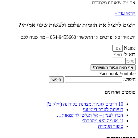
את מה שאנחנו מלמדים
קראו עוד »
רוצים להציל את הזוגיות שלכם ולעשות שינוי אמיתי?
השאירו כאן פרטים או התקשרו 054-9455660 – מה שנוח לכם
Name
דוא"ל
אני רוצה זוגיות מאושרת!
Facebook
Youtube
חיפוש:
פוסטים אחרונים
10 דרכים לזוגיות מצוינת בקורונה (חלק ב')
רעיונות לערב דייט זוגי
דברו לעניין – אל תגלשו לדוגמאות…
נו, אז מה היא מספרת?
סיפור הגומיות