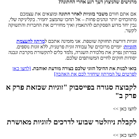
מרגישים שהניצוץ דעך רגע אחרי החתונה?
אם אתם חווים
משבר בזוגיות לאחר חתונה
ומוצאים את עצמכם
מתווכחים יותר ונהנים פחות – אל תחכו שהמצב יחמיר. בקליניקה שלי,
נבין יחד מדוע הפסקתם להתאמץ ואיך מחזירים את החברות והתשוקה
לקשר.
זוגיות דורשת תחזוקה שוטפת. אני מזמינה אתכם ל
מרתון להעצמת
הזוגיות
: יומיים מרוכזים של עבודה זוגית פרטנית, ללא זוגות נוספים.
במרתון נפרק את מלכודת השגרה, נלמד כלים לתקשורת מקרבת ונבנה
יסודות חזקים לחיים המשותפים שלכם.
בואו לבנות את ההיכל הזוגי שלכם בצורה מודעת ואוהבת.
[לחצו כאן
לפרטים על המרתון שיחזיר לכם את האהבה]
לקבוצה סגורה בפייסבוק "זוגיות שכזאת פרק א
פרק ב"
לחצו כאן >>
לקבלת ניוזלטר שבועי לדרכים לזוגיות מאושרת
לחצו כאן >>