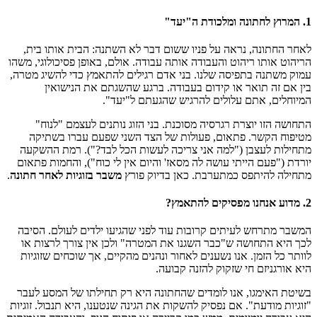
1. המרוץ לחתונה ומלכודת ה"יעד"
לאחר החתונה, נראה על פניו ששום דבר לא השתנה: הבית אותו בית,
הריהוט אותו ריהוט והעבודה אותה עבודה. אולם, באופן פסיכולוגי, משהו
עמוק משתנה בתפיסה שלנו. בני אדם רגילים להתאמץ כדי להשיג מטרה,
בין אם זה תואר או קידום בעבודה. ברגע שהשגתם את הנישואין
המיוחלים, אתם עלולים להרגיש שהגעתם ל"יעד".
התחושה הזו יוצרת רגרסיה מסוכנת. בני הזוג נותנים לעצמם "לנוח"
מטיפוח הקשר. פתאום, פעולות של הצד השני שפעם עברו בשתיקה
מתחילות לעצבן ("למה אני צריכה לעשות הכל לבד?"). רמת ההשקעה
יורדת ("פעם הייתי עושה לה מסאז' והיום אין לי כוח"), והחמות פתאום
מתחילה להיתפס כמתערבת. כאן בדיוק פורץ
משבר בזוגיות לאחר חתונה
.
2. מדוע אנחנו מפסיקים להתאמץ?
המשבר מתרחש לעיתים קרובות עוד לפני שהגיעו ילדים לעולם. הסיבה
לכך היא התחושה ש"כבר השגנו את המטרה" ולכן אין צורך לרצות או
לוותר כל הזמן. אנו נשענים לאחור ונהנים מהקיים, אך שוכחים שזוגיות
היא אורגניזם חי שזקוק להזנה קבועה.
בשיטת האימגו, אנו לומדים שהחתונה היא רק תחילתו של המסע לעבר
"זוגיות מודעת". אם נפסיק להשקות את הגינה שנטענו, היא תנבול. זוגיות