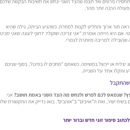
 תחסירו פרטים ואל תצפו שהצד השני ינחש את חשיבות הבקשה שלכם.
פעולה הרבה יותר מהר.
ראה תור ארוך והחליט לקנות למחרת. כשהגיע הביתה, גילה שהיא
טי. אם היא הייתה אומרת:
"אני צריכה שוקולד דחוף לעוגה שאני מכינ
ה שהובילה למריבה מיותרת לגמרי.
ג יצליח או ייכשל במשימה. כשאתם "מחכים לו בפינה", בסוף שניכם
ע ותקלו אחד על השנייה.
 שהתקבל
פץ? שנמאס לכם לפרש ולנחש מה הצד השני באמת חושב?
אני
בשיח ישיר, ואת ה"אויבים" ב"אוהבים". בואו נדייק את התקשורת של
לכתוב סיפור זוגי חדש וברור יותר