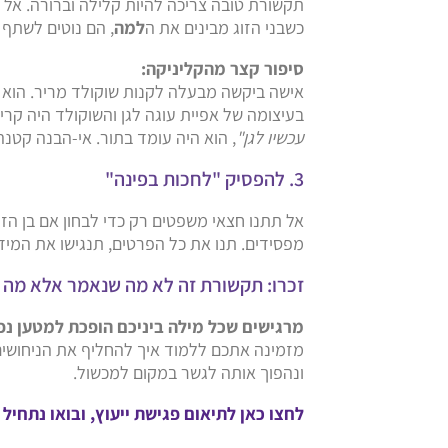
תקשורת טובה צריכה להיות קלילה וברורה. אל
כשבני הזוג מבינים את ה
למה
, הם נוטים לשתף 
סיפור קצר מהקליניקה:
אישה ביקשה מבעלה לקנות שוקולד מריר. הוא 
בעיצומה של אפיית עוגה לגן והשוקולד היה קרי
עכשיו לגן"
, הוא היה עומד בתור. אי-הבנה קטנ
3. להפסיק "לחכות בפינה"
אל תתנו חצאי משפטים רק כדי לבחון אם בן הזו
מפסידים. תנו את כל הפרטים, תנגישו את המיד
זכרו: תקשורת זה לא מה שנאמר אלא מה
מרגישים שכל מילה ביניכם הופכת למטען נ
מזמינה אתכם ללמוד איך להחליף את הניחושים 
ונהפוך אותה לגשר במקום למכשול.
לחצו כאן לתיאום פגישת ייעוץ, ובואו נתחיל 