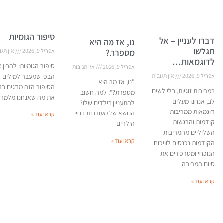
סיפור הגומיות
דברו לעניין – אל
נו, אז מה היא
תגלשו
מספרת?
אפריל 9, 2026
אין תגו
לדוגמאות…
סיפור הגומיות: להבין 
אפריל 9, 2026
אין תגובות
אפריל 9, 2026
אין תגובות
הבכי שמעבר למילים
"נו, אז מה היא
הסיפור הזה מדגים בד
במריבות זוגיות, בלי לשים
מספרת?": למה חשוב
את מה שאנחנו מלמדי
לב, אנחנו מעלים
להתעניין בילדים שלו?
דוגמאות ממריבות
הנושא של מעורבות בחיי
קראו עוד »
קודמות והרגשות
הילדים
השליליים מהמריבות
קראו עוד »
הקודמות נכנסים לוויכוח
הנוכחי ומטרפדים את
סיום המריבה
קראו עוד »