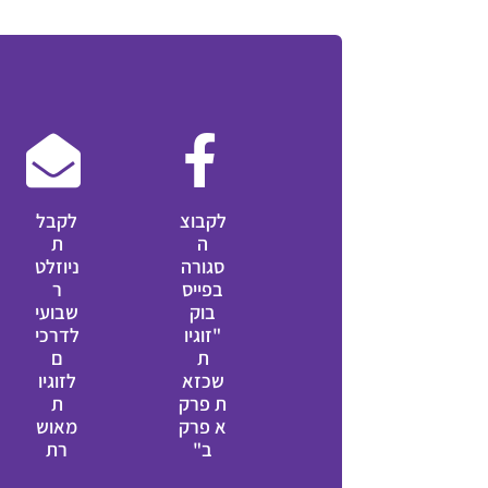
לקבוצ
לקבל
ה
ת
סגורה
ניוזלט
בפייס
ר
בוק
שבועי
"זוגיו
לדרכי
ת
ם
שכזא
לזוגיו
ת פרק
ת
א פרק
מאוש
ב"
רת