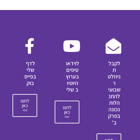
לקבל
לוידאו
לדף
ת
טיפים
שלי
ניוזלט
בערוץ
בפייס
ר
היוטיו
בוק
שבועי
ב שלי
להתנ
לחצו
הלות
כאן
לחצו
נכונה
>>
כאן
בפרק
>>
ב'