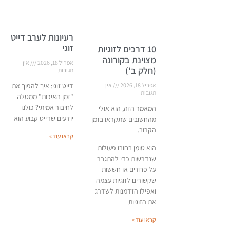
רעיונות לערב דייט
זוגי
10 דרכים לזוגיות
מצוינת בקורונה
אפריל 18, 2026
אין
(חלק ב')
תגובות
דייט זוגי: איך להפוך את
אפריל 18, 2026
אין
תגובות
"זמן האיכות" ממטלה
לחיבור אמיתי? כולנו
המאמר הזה, הוא אולי
יודעים שדייט קבוע הוא
מהחשובים שתקראו בזמן
הקרוב.
קראו עוד »
הוא טומן בחובו פעולות
שנדרשות כדי להתגבר
על פחדים או חששות
שקשורים לזוגיות עצמה
ואפילו הזדמנות לשדרג
את הזוגיות
קראו עוד »