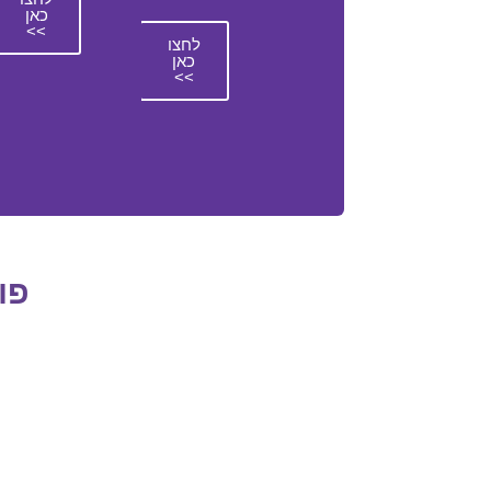
כאן
>>
לחצו
כאן
>>
פו