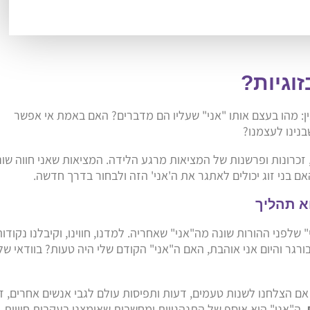
וגיות?
: מהו בעצם אותו "אני" שעליו הם מדברים? האם באמת אי אפשר
בנינו לעצמנו?
 זכרונות ופרשנות של המציאות מרגע הלידה. המציאות שאני חווה שונ
אם בני זוג יכולים לאתגר את ה'אני' הזה ולבחור בדרך חדשה.
א תהליך
 שלפני ההורות שונה מה"אני" שאחריה. למדנו, חווינו, וקיבלנו נקודו
גר והיום אני אוהבת, האם ה"אני" הקודם שלי היה טעות? בוודאי של
 אם הצלחנו לשנות טעמים, דעות ותפיסות עולם לגבי אנשים אחרים, ז
. ה"אני" הוא אוסף של התנהגויות ומחשבות שאימצנו בעקבות חוויות