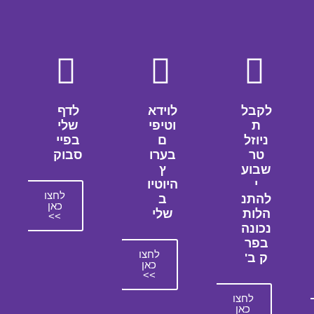
לקבל
לוידא
לדף
ת
וטיפי
שלי
ניוזל
ם
בפיי
טר
בערו
סבוק
שבוע
ץ
י
היוטיו
לחצו
להתנ
ב
כאן
הלות
שלי
>>
נכונה
בפר
לחצו
ק ב'
כאן
>>
לחצו
כאן