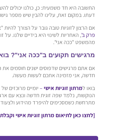
התשובה היא חד משמעית: כן, כולנו יכולים לה
דעתו. במקום זאת, עלינו להבין שיש מספר גישו
אם הרצון לזוגיות טובה גובר על הצורך להיות 
פרק ב'
, האחריות לשינוי היא בידיים שלנו. על 
מהמשפט "ככה אני".
מרגישים תקועים ב"ככה אני"? בואו
אם אתם מרגישים שדפוסים ישנים חוסמים את ה
חדשה, אני מזמינה אתכם לעשות מעשה.
בואו ל
מרתון זוגיות אישי
–
יומיים מרוכזים של 
הנוקשות, נלמד שפה זוגית חדשה ונצא עם ארג
מתרחשת כשמסכימים להיפרד מהידוע ולצעוד ל
[לחצו כאן לתיאום מרתון זוגיות אישי וקבלת