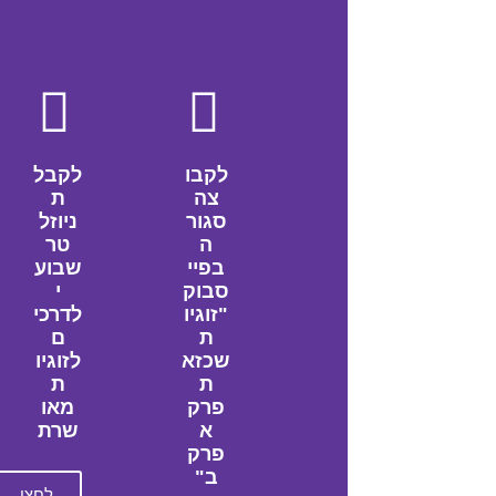
לקבו
לקבל
צה
ת
סגור
ניוזל
ה
טר
בפיי
שבוע
סבוק
י
"זוגיו
לדרכי
ת
ם
שכזא
לזוגיו
ת
ת
פרק
מאו
א
שרת
פרק
ב"
לחצו