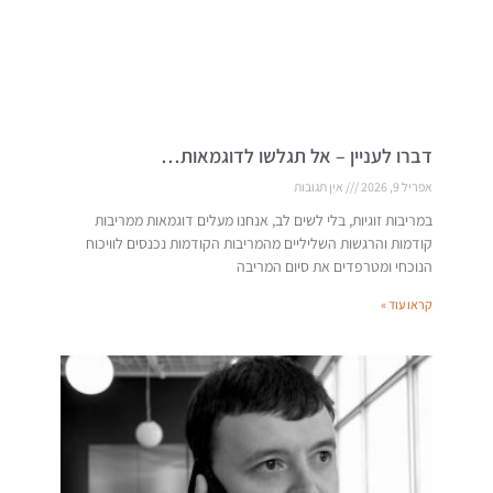
דברו לעניין – אל תגלשו לדוגמאות…
אפריל 9, 2026
אין תגובות
במריבות זוגיות, בלי לשים לב, אנחנו מעלים דוגמאות ממריבות
קודמות והרגשות השליליים מהמריבות הקודמות נכנסים לוויכוח
הנוכחי ומטרפדים את סיום המריבה
קראו עוד »