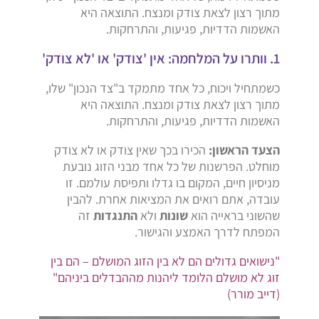
מתוך רצון לצאת צודק ומנצח. התוצאה היא
האשמות הדדיות, פגיעות, והתרחקות.
1. וותרו על המלחמה: אין 'צודק' או 'לא צודק'
כשמתחיל ויכוח, כל אחד מתמקד ב"צד הנכון" שלו,
מתוך רצון לצאת צודק ומנצח. התוצאה היא
האשמות הדדיות, פגיעות, והתרחקות.
הצעד הראשון:
הכירו בכך שאין צודק או לא צודק
מוחלט. הפרשנות של כל אחד מבני הזוג נובעת
מניסיון חיים, המקום בו גדלו ותפיסת עולמם. זו
עובדה, אתם רואים את המציאות אחרת. להבין
שהשוני בראייה הוא
שונות
ולא
התנגדות
זה
המפתח לדרך האמצע והגישור.
"נישואים גדולים הם לא בין הזוג המושלם – הם בין
זוג לא מושלם הלומד ליהנות מההבדלים ביניהם"
(דייב מורר)