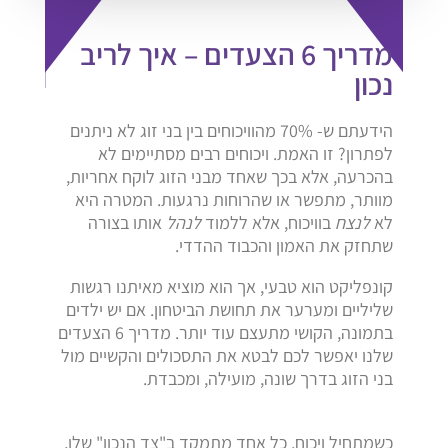
מדריך 6 הצעדים – איך לריב
נכון
הידעתם ש- 70% מהוויכוחים בין בני זוג לא ניתנים
לפתרון? זו האמת. ויכוחים רבים מסתיימים לא
בהכרעה, אלא בכך שאחד מבני הזוג לוקח אחריות,
מוותר, מתפשר או שהרוחות נרגעות. המטרה היא
לא
לנצח
בוויכוח, אלא ללמוד
לנהל
אותו בצורה
שתחזק את האמון והכבוד ההדדי.
קונפליקט הוא טבעי, אך הוא מוציא מאיתנו רגשות
שליליים ומערער את תחושת הביטחון. אם יש ילדים
בתמונה, הקושי מתעצם עוד יותר. מדריך 6 הצעדים
שלנו יאפשר לכם לבטא את התסכולים והקשיים מול
בני הזוג בדרך שונה, מועילה, ומכבדת.
כשמתחיל ויכוח, כל אחד מתמקד ב"צד הנכון" שלו,