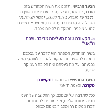
הצעד הרביעי:
תזמנו את השיח המחודש בזמן
מוגדר, לדוגמה, חצי שעה. קבעו ביניכם באופן ברור:
"נדבר על הנושא בשעה 21:00, למשך חצי שעה."
הגבול הזה מבטיח רגיעה וריכוז, ומחייב את שניכם
להגיע מוכנים וממוקדים לסיכום מכבד.
5. תקשורת טובה מעלימה מריבה: שפת
ה"אני"
בשיח המחודש, המפתח הוא לדבר על עצמכם
במקום להאשים. זה המקום להסביר לעומק: ממה
נפגעתם, על מה כעסתם ומה הסיבה העמוקה
לכעס.
הצעד החמישי:
השתמשו
בתקשורת
מקרבת
ובשפת ה"אני":
ככל שתדברו על עצמכם, כך ההקשבה של השני
תהיה מכוונת אליכם, ולא מופנית להתגוננות.
דברו ממקום רך ומסביר במקום מכעס.