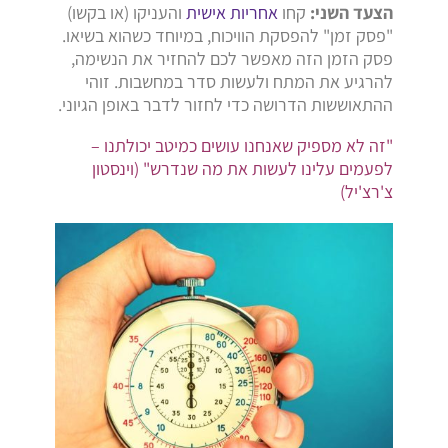
הצעד השני:
קחו
אחריות אישית
והעניקו (או בקשו)
"פסק זמן" להפסקת הוויכוח, במיוחד כשהוא בשיאו.
פסק הזמן הזה מאפשר לכם להחזיר את הנשימה,
להרגיע את המתח ולעשות סדר במחשבות. זוהי
ההתאוששות הדרושה כדי לחזור לדבר באופן הגיוני.
"זה לא מספיק שאנחנו עושים כמיטב יכולתנו –
לפעמים עלינו לעשות את מה שנדרש" (וינסטון
צ'רצ'יל)