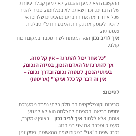
ההקשבה היא למען ההבנה, לא למען קבלה עיוורת
של הדברים. זכרו שאתם לא במלחמה. סביר להניח
שכל אחד רואה את הדברים מהעיניים שלו וכדאי
להכיר לעומק את נקודת המבט הזו ע"י סבלנות
ואמפתיה.
איך לריב נכון
הוא המפתח לשיח מכבד במקום ויכוח
קולני.
"כל אחד יכול להתרגז – אין קל מזה.
אך להתרגז על האדם הנכון, במידה הנכונה,
בעיתוי הנכון, למטרה נכונה ובדרך נכונה –
אין זה דבר קל כלל ועיקר" (אריסטו)
לסיכום:
מריבות וקונפליקטים הם חלק בלתי נפרד ממערכת
יחסים בריאה. המפתח להצלחה הוא לא למנוע
אותם, אלא ללמוד
איך לריב נכון
– באופן שמקרב,
מעמיק ומכבד את שני בני הזוג.
זכרו: שפת ה"אני" במקום שפת ההאשמה, פסק זמן