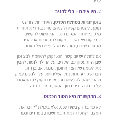
עליו.
2. היו איתם – בלי להגיב
בזמן
זוגיות במחלת הסרטן
, האחד חולה והשני
תומך. לשניהם קשה ולשניהם מורכב, וזו לא תחרות
מי סובל יותר. המקום הנכון הוא פשוט להקשיב
למצוקות של השני. במקום לתת עצות או להגיב
מהזווית שלכם, נסו להיכנס לנעליים של האחר.
אם לחולה יש יום קשה והוא זקוק לתשומת לב בזמן
שבן הזוג עסוק עם הילדים, על החולה לנסות להבין
את העומס של הצד התומך. מנגד, אם בן הזוג
הבריא קורע תחת נטל השליחויות, עליו לנשום עמוק
ולהבין שהחולה פשוט חסר אונים וזקוק לו. התאמנו
על הבנה הדדית בתוך המסע המורכב הזה.
3. התקשורת היא הסוד הכמוס
לא מדובר רק בשיח טכני, אלא ביכולת "לדבר את
המצב". שתפו זה את זו במחשבות, בפחדים ובמה