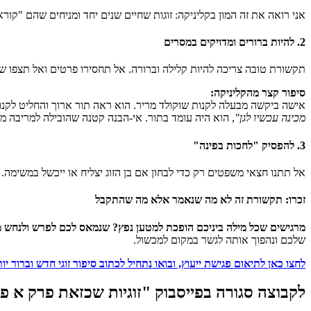
אני רואה את זה המון בקליניקה: זוגות שחיים שנים יחד ומניחים שהם "ק
2. להיות ברורים ומדויקים במסרים
תקשורת טובה צריכה להיות קלילה וברורה. אל תחסירו פרטים ואל תצפו ש
סיפור קצר מהקליניקה:
אישה ביקשה מבעלה לקנות שוקולד מריר. הוא ראה תור ארוך והחליט לקנות
מכינה עכשיו לגן"
, הוא היה עומד בתור. אי-הבנה קטנה שהובילה למריבה מי
3. להפסיק "לחכות בפינה"
אל תתנו חצאי משפטים רק כדי לבחון אם בן הזוג יצליח או ייכשל במשימה.
זכרו: תקשורת זה לא מה שנאמר אלא מה שהתקבל
מרגישים שכל מילה ביניכם הופכת למטען נפץ? שנמאס לכם לפרש ולנחש 
שלכם ונהפוך אותה לגשר במקום למכשול.
לחצו כאן לתיאום פגישת ייעוץ, ובואו נתחיל לכתוב סיפור זוגי חדש וברור יו
לקבוצה סגורה בפייסבוק "זוגיות שכזאת פרק א פ