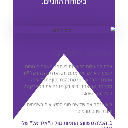
ביסודות הזוגיים.
השוואות במשפחה
אחת הפעולות הכואבות ביותר שמשפחות נוטות
לבצע היא השוואה מתמדת. המדידה הזו של "מי
נותנת יותר" או "מי מתנהגת נכון יותר" אינה
מקדמת אף אחד; היא רק מזינה את המאבק על
השליטה והאהבה.
בואו ננתח את שלושת סוגי ההשוואות השכיחים
והנזק שהם גורמים:
1. הכלה משווה: החמות מול ה"אידיאל" של