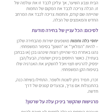
הבית וצבע השיער, אך עליכן לכבד זו את עולמה של
זו. הכלה צריכה לכבד את המקום של החמות
שהייתה שם קודם, והחמות צריכה לכבד את המרחב
החדש והמאמצים של הכלה.
לסיכום: הכל עניין של בחירה מודעת
יחסי כלה וחמות
מושפעים ישירות מהבחירה שלכן
– להיות "המלאך" או "השטן" בסיפור המשפחתי.
נהגו באחרת כפי שהייתן רוצות שינהגו בכן (או בבתכן
בעתיד). כאשר היחסים ביניכן ישתפרו, הבעל/הבן
יפסיק להרגיש חצוי ויוכל להשקיע את האנרגיה שלו
בטיפוח הקן המשפחתי.
זכרו, תמיד ניתן לשנות ולשפר. התחילו בשיחה כנה,
בהתנצלות אם צריך, ובצעדים קטנים של דרך
חדשה.
מרגישות שהקשר ביניכן עלה על שרטון?
מערכת היחסים בין כלה לחמות לא חייבת להיות