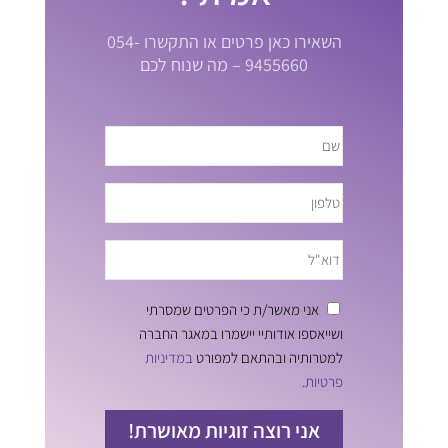
השאירו כאן פרטים או התקשרו 054-
9455660 – מה שנוח לכם
אני מאשר/ת כי הפרטים שמסרתי
ושייאספו אודותיי יישמרו במאגר החברה
למטרותיה ובהתאם למפורט
במדיניות
פרטיות.
אני רוצה זוגיות מאושרת!