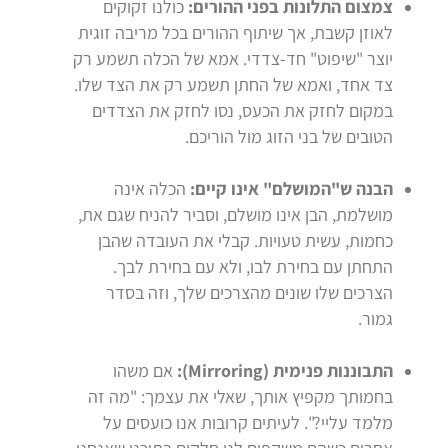
צמצום התלונות בפני ההורים:
כולנו זקוקים
לאוזן קשבת, אך שיתוף ההורים בכל מריבה זוגית
יוצר "שיפוט" חד-צדדי. אמא של הכלה תשמע רק
צד אחד, ואמא של החתן תשמע רק את הצד שלו.
במקום לחזק את הכעס, נסו לחזק את הצדדים
הטובים של בני הזוג מול הוריכם.
הבנה ש"המושלם" אינו קיים:
הכלה אינה
מושלמת, הבן אינו מושלם, וסביר להניח שגם את,
כחמות, עשית טעויות. קבלי את העובדה שהבן
התחתן עם בחירת לבו, ולא עם בחירת לבך.
הצרכים שלו שונים מהצרכים שלך, וזה בסדר
גמור.
התבוננות פנימית (Mirroring):
אם משהו
בחמותך מקפיץ אותך, שאלי את עצמך: "מה זה
מלמד עליי?". לעיתים קרובות אנו כועסים על