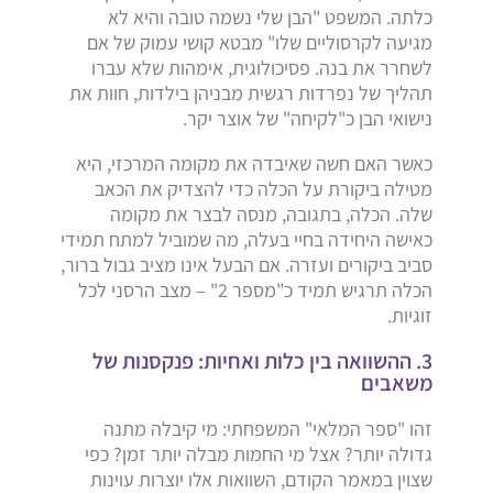
כלתה. המשפט "הבן שלי נשמה טובה והיא לא
מגיעה לקרסוליים שלו" מבטא קושי עמוק של אם
לשחרר את בנה. פסיכולוגית, אימהות שלא עברו
תהליך של נפרדות רגשית מבניהן בילדות, חוות את
נישואי הבן כ"לקיחה" של אוצר יקר.
כאשר האם חשה שאיבדה את מקומה המרכזי, היא
מטילה ביקורת על הכלה כדי להצדיק את הכאב
שלה. הכלה, בתגובה, מנסה לבצר את מקומה
כאישה היחידה בחיי בעלה, מה שמוביל למתח תמידי
סביב ביקורים ועזרה. אם הבעל אינו מציב גבול ברור,
הכלה תרגיש תמיד כ"מספר 2" – מצב הרסני לכל
זוגיות.
3. ההשוואה בין כלות ואחיות: פנקסנות של
משאבים
זהו "ספר המלאי" המשפחתי: מי קיבלה מתנה
גדולה יותר? אצל מי החמות מבלה יותר זמן? כפי
שצוין במאמר הקודם, השוואות אלו יוצרות עוינות