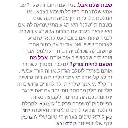
שבת שלנו אבל…
מה עם החברות שלה? עם
אמא שלה? הרי היא כל השבוע בצבא… אז
החלטנו בלי להתדיין על זה הרבה שגם
בשבתות "שלנו" היא תגיע מתי שנראה לה. אם
היא יוצאת בערב עם חברות אז שתגיע בשבת
לכמה שעות. אם בשבת עסוקה אז שתגיע
לארוחת שישי. ואני עוד ידועה בתור אחת
שחשוב לה שכולם יהיו ביחד ולו למען אביה
ואחיותיה שבקושי רואים אותה.
אבל מה
הטעם להיות צודק?
גם ככה נצטרך לשחרר
אותם בעתיד לעולם הגדול, אז זה קורה עכשיו.
זה לא קל. אבל מי אמר שלהיות הורים גרושים
זה קל? מי אמר שלהיות ילד להורים גרושים זה
קל? זה חלק מהחסרונות. יחד עם זאת יש גם
יתרונות. ככה זה בחיים. לקבוצה סגורה
לחצו כאן
בפייסבוק "משפחה פרק ב"
לקבלת
לחצו
ניוזלטר שבועי לדרכים לזוגיות מאושרת
כאן
לחצו כאן
לוידאוטיפים בערוץ היוטיוב שלי
לחצו כאן
לדף שלי בפייסבוק