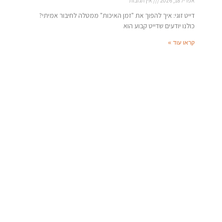
אפריל 18, 2026
אין תגובות
דייט זוגי: איך להפוך את "זמן האיכות" ממטלה לחיבור אמיתי?
כולנו יודעים שדייט קבוע הוא
קראו עוד »