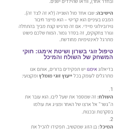
ובחדר אחר),
וודאו שהילדים ישנים.
הישיבה:
שבו אחד מול השנייה (לא זה לצד זה).
המבט בעיניים הוא קריטי – הוא מייצר חיבור
נוירוביולוגי מיידי.
אם זה מרגיש קצת מביך בהתחלה
וגורר צחקוקים,
זה בסדר גמור.
המוח שלכם פשוט
מתרגל לאינטימיות מחודשת.
טיפול זוגי בשרון ושיטת אימגו: חוקי
המשחק של השולח והמיכל
בדיאלוג
אימגו
יש תפקידים ברורים, אותם אנו
מתרגלים לעומק בכל
ייעוץ זוגי מומלץ
ומקצועי:
השולח:
זה שמספר את שעל ליבו.
הוא עובר את
ה"גשר" אל ארצו של האחר ומציג את עולמו
בסקרנות ובכנות.
המיכל:
בן הזוג שמקשיב.
תפקידו להכיל את