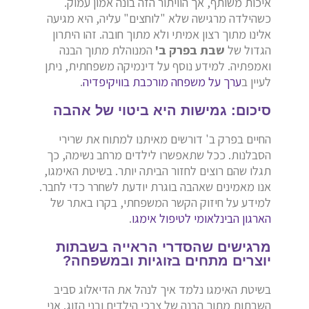
איכות משותף, אך הוויתור הזה בונה אמון עמוק.
כשהילדה מרגישה שלא "לוחצים" עליה, היא מגיעה
אלינו מתוך רצון אמיתי ולא מתוך חובה. זהו היתרון
הגדול של
שבת בפרק ב'
המנוהלת מתוך הבנה
ואמפתיה. למידע נוסף על דינמיקה משפחתית, ניתן
לעיין ב
ערך על משפחה מורכבת בוויקיפדיה
.
סיכום: גמישות היא ביטוי של אהבה
החיים בפרק ב' דורשים מאיתנו למתוח את שרירי
הסבלנות. ככל שתאפשרו לילדים מרחב נשימה, כך
תגלו שהם רוצים לחזור הביתה יותר. בשיטת האימגו,
אנו מאמינים שאהבה בוגרת יודעת לשחרר כדי לחבר.
למידע על חיזוק הקשר המשפחתי, בקרו באתר של
הארגון הבינלאומי לטיפול אימגו
.
מרגישים שהסדרי הראייה בשבתות
יוצרים מתחים בזוגיות ובמשפחה?
בשיטת האימגו נלמד איך לנהל את הדיאלוג סביב
השבתות מתוך הבנה של צרכי הילדים ובני הזוג. אני